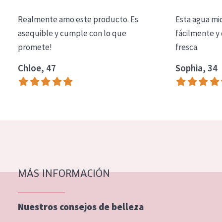
COLECCIÓN
Realmente amo este producto. Es
Esta agua mi
Essentials
asequible y cumple con lo que
fácilmente y 
promete!
fresca.
Lift+
Expert
Chloe, 47
Sophia, 34
TIPO DE PIEL
Piel sensible
Piel normal y seca
Piel mixata o grasa
Piel madura
MÁS INFORMACIÓN
Piel expuesta al sol
Piel menopáusica
Nuestros consejos de belleza