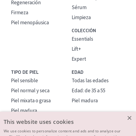
Regeneración
Sérum
Firmeza
Limpieza
Piel menopáusica
COLECCIÓN
Essentials
Lift+
Expert
TIPO DE PIEL
EDAD
Piel sensible
Todas las edades
Piel normal y seca
Edad: de 35 a 55
Piel mixata o grasa
Piel madura
Piel madura
×
Piel expuesta al sol
This website uses cookies
Piel menopáusica
We use cookies to personalize content and ads and to analyze our