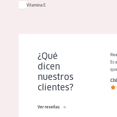
Vitamina E
¿Qué
Rea
Es 
dicen
que
nuestros
Chl
clientes?
Ver reseñas