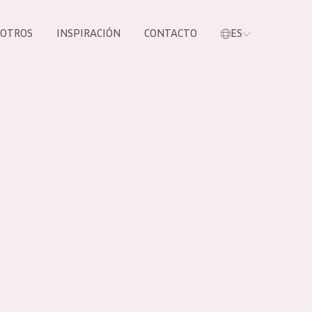
SOTROS
INSPIRACIÓN
CONTACTO
ES
tros productos
S NUESTROS
UCTOS