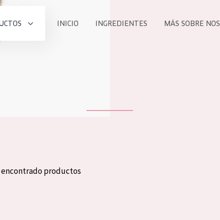
UCTOS
INICIO
INGREDIENTES
MÁS SOBRE NO
todos nues
UCTO
COLECCIÓN
Essentials
he
Lift+
Expert
n encontrado productos
TODO
EDAD
PROD
Todas las edades