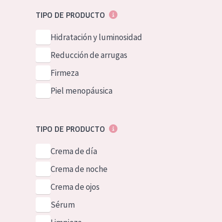
Piel normal y s
German
TIPO DE PRODUCTO
Piel mixata o g
Spanish
Hidratación y luminosidad
Piel madura
Greek
Reducción de arrugas
Piel expuesta a
Firmeza
Piel menopáus
Piel menopáusica
NUESTROS P
TIPO DE PRODUCTO
Crema de día
Crema de noche
Crema de ojos
Sérum