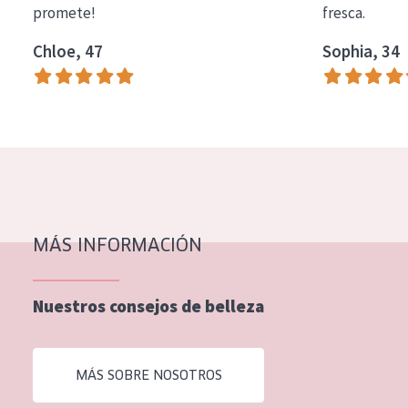
promete!
fresca.
COLECCIÓN
Chloe, 47
Sophia, 34
Essentials
Lift+
Expert
TIPO DE PIEL
Piel sensible
Piel normal y seca
MÁS INFORMACIÓN
Piel mixata o grasa
Nuestros consejos de belleza
Piel madura
Piel expuesta al sol
MÁS SOBRE NOSOTROS
Piel menopáusica