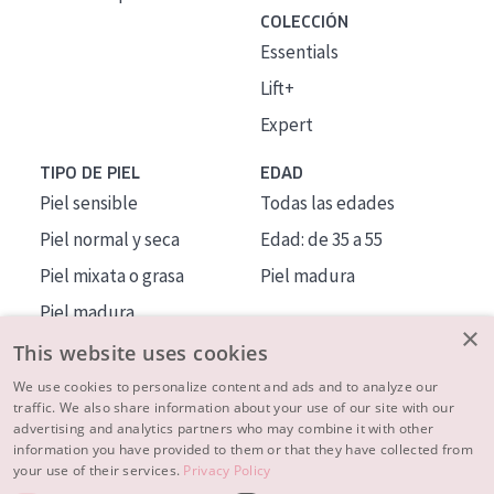
COLECCIÓN
Essentials
Lift+
Expert
TIPO DE PIEL
EDAD
Piel sensible
Todas las edades
Piel normal y seca
Edad: de 35 a 55
Piel mixata o grasa
Piel madura
Piel madura
×
Piel expuesta al sol
This website uses cookies
Piel menopáusica
We use cookies to personalize content and ads and to analyze our
traffic. We also share information about your use of our site with our
advertising and analytics partners who may combine it with other
MÁS SOBRE NOSOTROS
information you have provided to them or that they have collected from
your use of their services.
Privacy Policy
INSPIRACIÓN