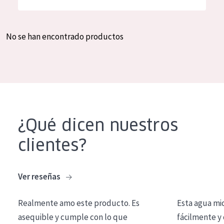
Hidratación y luminosidad
German
Reducción de arrugas
Spanish
No se han encontrado productos
Regeneración
Greek
Firmeza
Piel menopáusica
TIPO DE PRODUCTO
¿Qué dicen nuestros
Crema de día
clientes?
Crema de noche
Crema de ojos
Ver reseñas
Sérum
Realmente amo este producto. Es
Esta agua mi
Limpieza
asequible y cumple con lo que
fácilmente y 