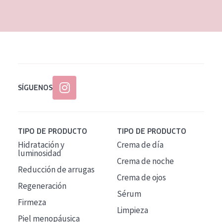
EDAD
Todas las edades
Edad: de 35 a 55
Piel madura
SÍGUENOS
TIPO DE PRODUCTO
TIPO DE PRODUCTO
Hidratación y
Crema de día
luminosidad
Crema de noche
Reducción de arrugas
Crema de ojos
Regeneración
Sérum
Firmeza
Limpieza
Piel menopáusica