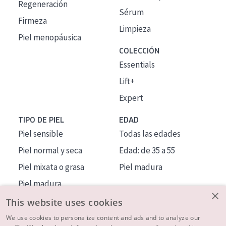
Regeneración
Sérum
Firmeza
Limpieza
Piel menopáusica
COLECCIÓN
Essentials
Lift+
Expert
TIPO DE PIEL
EDAD
Piel sensible
Todas las edades
Piel normal y seca
Edad: de 35 a 55
Piel mixata o grasa
Piel madura
Piel madura
×
Piel expuesta al sol
This website uses cookies
Piel menopáusica
We use cookies to personalize content and ads and to analyze our