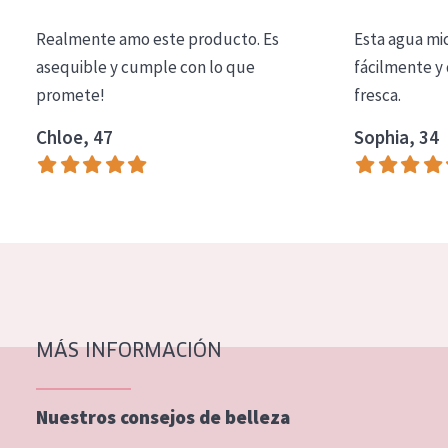
COLECCIÓN
Realmente amo este producto. Es
Esta agua mi
Essentials
asequible y cumple con lo que
fácilmente y 
promete!
fresca.
Lift+
Expert
Chloe, 47
Sophia, 34
TIPO DE PIEL
Piel sensible
Piel normal y seca
Piel mixata o grasa
Piel madura
MÁS INFORMACIÓN
Piel expuesta al sol
Piel menopáusica
Nuestros consejos de belleza