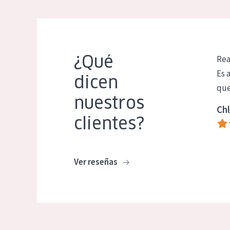
¿Qué
Rea
Es 
dicen
que
nuestros
Chl
clientes?
Ver reseñas