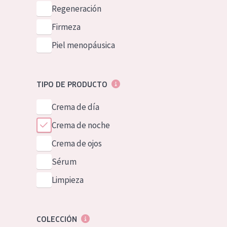
Piel normal y s
Regeneración
German
Piel mixata o g
Firmeza
Spanish
Piel madura
Piel menopáusica
Greek
Piel expuesta a
Piel menopáus
TIPO DE PRODUCTO
Crema de día
NUESTROS P
Crema de noche
Crema de ojos
Sérum
Limpieza
COLECCIÓN