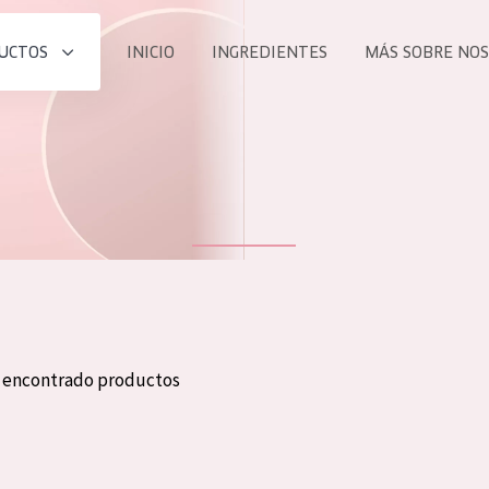
UCTOS
INICIO
INGREDIENTES
MÁS SOBRE NO
todos nues
UCTO
COLECCIÓN
Essentials
he
Lift+
Expert
n encontrado productos
TODO
EDAD
PROD
Todas las edades