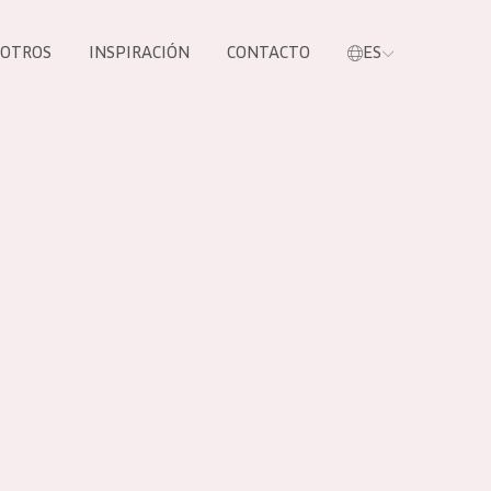
SOTROS
INSPIRACIÓN
CONTACTO
ES
tros productos
S NUESTROS
UCTOS