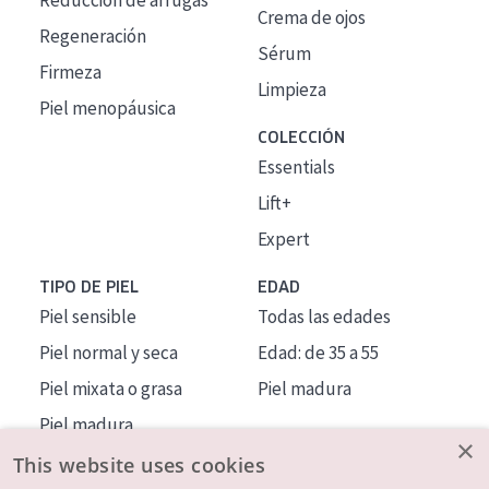
Reducción de arrugas
Crema de ojos
Regeneración
Sérum
Firmeza
Limpieza
Piel menopáusica
COLECCIÓN
Essentials
Lift+
Expert
TIPO DE PIEL
EDAD
Piel sensible
Todas las edades
Piel normal y seca
Edad: de 35 a 55
Piel mixata o grasa
Piel madura
Piel madura
×
Piel expuesta al sol
This website uses cookies