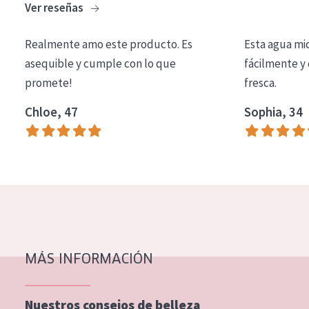
Ver reseñas
COLECCIÓN
Essentials
Realmente amo este producto. Es
Esta agua mi
asequible y cumple con lo que
fácilmente y 
Lift+
promete!
fresca.
Expert
Chloe, 47
Sophia, 34
TIPO DE PIEL
Piel sensible
Piel normal y seca
Piel mixata o grasa
Piel madura
MÁS INFORMACIÓN
Piel expuesta al sol
Piel menopáusica
Nuestros consejos de belleza