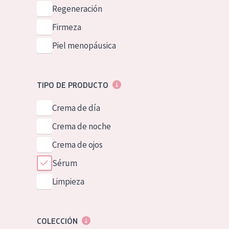
Piel normal y s
Regeneración
German
Piel mixata o g
Firmeza
Spanish
Piel madura
Piel menopáusica
Greek
Piel expuesta a
Piel menopáus
TIPO DE PRODUCTO
Crema de día
NUESTROS P
Crema de noche
Crema de ojos
Sérum
Limpieza
COLECCIÓN