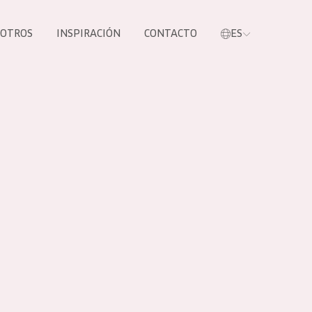
SOTROS
INSPIRACIÓN
CONTACTO
ES
tros productos
S NUESTROS
UCTOS