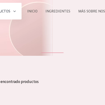
UCTOS
INICIO
INGREDIENTES
MÁS SOBRE NO
todos nues
UCTO
COLECCIÓN
Essentials
he
Lift+
Expert
n encontrado productos
TODO
EDAD
PROD
Todas las edades