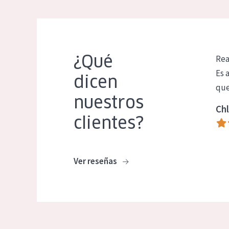
¿Qué
Rea
Es 
dicen
que
nuestros
Chl
clientes?
Ver reseñas