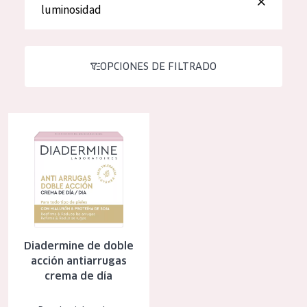
luminosidad
Hidratación y luminosidad
German
Reducción de arrugas
Spanish
Regeneración
OPCIONES DE FILTRADO
Greek
Firmeza
Piel menopáusica
Diadermine de doble acción antiarrugas crema de día
TIPO DE PRODUCTO
Crema de día
Crema de noche
Crema de ojos
Diadermine de doble
Sérum
acción antiarrugas
crema de día
Limpieza