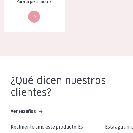
Para la piel madura
COLECCIÓN
Essentials
Lift+
Expert
TIPO DE PIEL
Piel sensible
¿Qué dicen nuestros
Piel normal y seca
clientes?
Piel mixata o grasa
Piel madura
Ver reseñas
Piel expuesta al sol
Piel menopáusica
Realmente amo este producto. Es
Esta agua mi