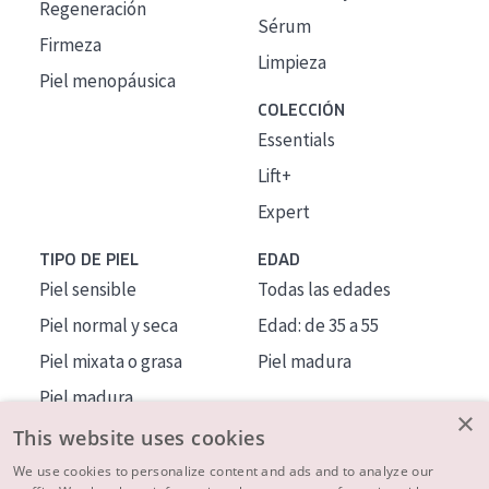
Regeneración
Sérum
Firmeza
Limpieza
Piel menopáusica
COLECCIÓN
Essentials
Lift+
Expert
TIPO DE PIEL
EDAD
Piel sensible
Todas las edades
Piel normal y seca
Edad: de 35 a 55
Piel mixata o grasa
Piel madura
Piel madura
×
Piel expuesta al sol
This website uses cookies
Piel menopáusica
We use cookies to personalize content and ads and to analyze our