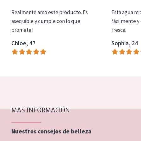
COLECCIÓN
Realmente amo este producto. Es
Esta agua mi
Essentials
asequible y cumple con lo que
fácilmente y 
promete!
fresca.
Lift+
Expert
Chloe, 47
Sophia, 34
TIPO DE PIEL
Piel sensible
Piel normal y seca
Piel mixata o grasa
Piel madura
MÁS INFORMACIÓN
Piel expuesta al sol
Piel menopáusica
Nuestros consejos de belleza