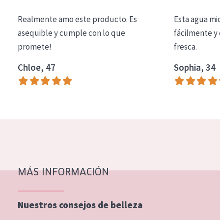
COLECCIÓN
Realmente amo este producto. Es
Esta agua mi
Essentials
asequible y cumple con lo que
fácilmente y 
promete!
fresca.
Lift+
Expert
Chloe, 47
Sophia, 34
TIPO DE PIEL
Piel sensible
Piel normal y seca
Piel mixata o grasa
Piel madura
MÁS INFORMACIÓN
Piel expuesta al sol
Piel menopáusica
Nuestros consejos de belleza