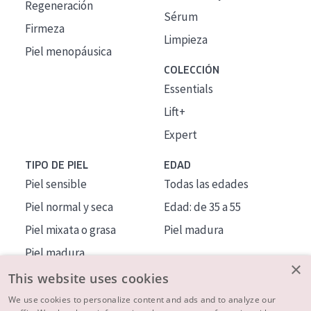
Regeneración
Sérum
Firmeza
Limpieza
Piel menopáusica
COLECCIÓN
Essentials
Lift+
Expert
TIPO DE PIEL
EDAD
Piel sensible
Todas las edades
Piel normal y seca
Edad: de 35 a 55
Piel mixata o grasa
Piel madura
Piel madura
×
Piel expuesta al sol
This website uses cookies
Piel menopáusica
We use cookies to personalize content and ads and to analyze our