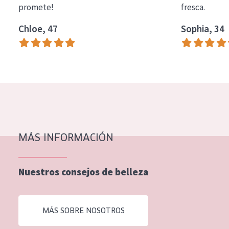
promete!
fresca.
COLECCIÓN
Chloe, 47
Sophia, 34
Essentials
Lift+
Expert
TIPO DE PIEL
Piel sensible
Piel normal y seca
MÁS INFORMACIÓN
Piel mixata o grasa
Nuestros consejos de belleza
Piel madura
Piel expuesta al sol
MÁS SOBRE NOSOTROS
Piel menopáusica