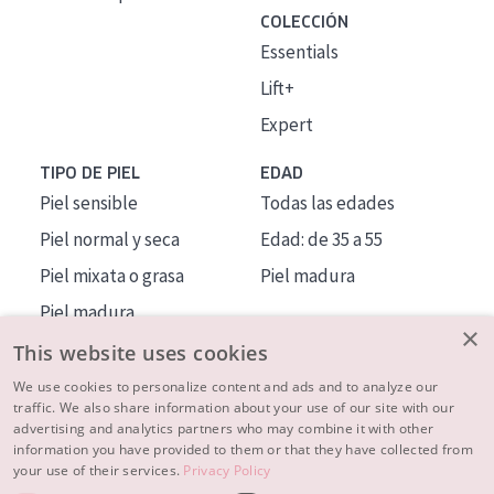
COLECCIÓN
Essentials
Lift+
Expert
TIPO DE PIEL
EDAD
Piel sensible
Todas las edades
Piel normal y seca
Edad: de 35 a 55
Piel mixata o grasa
Piel madura
Piel madura
×
Piel expuesta al sol
This website uses cookies
Piel menopáusica
We use cookies to personalize content and ads and to analyze our
traffic. We also share information about your use of our site with our
advertising and analytics partners who may combine it with other
MÁS SOBRE NOSOTROS
information you have provided to them or that they have collected from
your use of their services.
Privacy Policy
INSPIRACIÓN