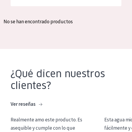
Hidratación y luminosidad
German
Reducción de arrugas
Spanish
No se han encontrado productos
Regeneración
Greek
Firmeza
Piel menopáusica
TIPO DE PRODUCTO
¿Qué dicen nuestros
Crema de día
clientes?
Crema de noche
Crema de ojos
Ver reseñas
Sérum
Realmente amo este producto. Es
Esta agua mi
Limpieza
asequible y cumple con lo que
fácilmente y 