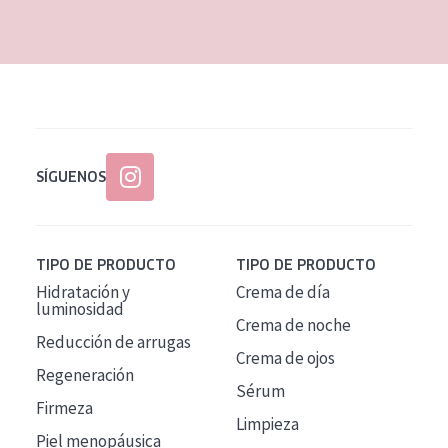
EDAD
Todas las edades
Edad: de 35 a 55
Piel madura
SÍGUENOS
TIPO DE PRODUCTO
TIPO DE PRODUCTO
Hidratación y
Crema de día
luminosidad
Crema de noche
Reducción de arrugas
Crema de ojos
Regeneración
Sérum
Firmeza
Limpieza
Piel menopáusica