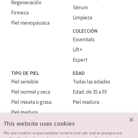
Regeneración
Sérum
Firmeza
Limpieza
Piel menopáusica
COLECCIÓN
Essentials
Lift+
Expert
TIPO DE PIEL
EDAD
Piel sensible
Todas las edades
Piel normal y seca
Edad: de 35 a 55
Piel mixata o grasa
Piel madura
Piel madura
×
Piel expuesta al sol
This website uses cookies
Piel menopáusica
We use cookies to personalize content and ads and to analyze our