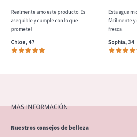
COLECCIÓN
Realmente amo este producto. Es
Esta agua mi
Essentials
asequible y cumple con lo que
fácilmente y 
promete!
fresca.
Lift+
Expert
Chloe, 47
Sophia, 34
TIPO DE PIEL
Piel sensible
Piel normal y seca
Piel mixata o grasa
Piel madura
MÁS INFORMACIÓN
Piel expuesta al sol
Piel menopáusica
Nuestros consejos de belleza