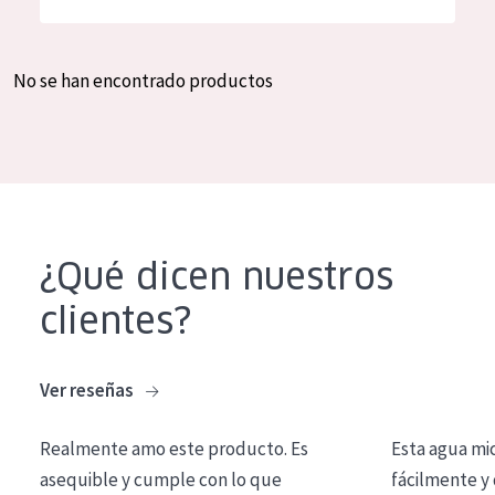
Hidratación y luminosidad
German
Reducción de arrugas
Spanish
No se han encontrado productos
Regeneración
Greek
Firmeza
Piel menopáusica
TIPO DE PRODUCTO
¿Qué dicen nuestros
Crema de día
clientes?
Crema de noche
Crema de ojos
Ver reseñas
Sérum
Realmente amo este producto. Es
Esta agua mi
Limpieza
asequible y cumple con lo que
fácilmente y 