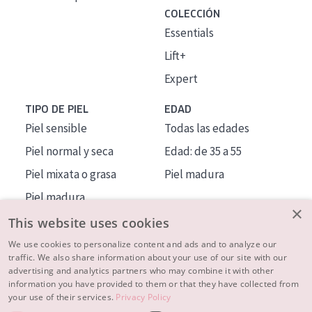
COLECCIÓN
Essentials
Lift+
Expert
TIPO DE PIEL
EDAD
Piel sensible
Todas las edades
Piel normal y seca
Edad: de 35 a 55
Piel mixata o grasa
Piel madura
Piel madura
×
Piel expuesta al sol
This website uses cookies
Piel menopáusica
We use cookies to personalize content and ads and to analyze our
traffic. We also share information about your use of our site with our
advertising and analytics partners who may combine it with other
MÁS SOBRE NOSOTROS
information you have provided to them or that they have collected from
your use of their services.
Privacy Policy
INSPIRACIÓN