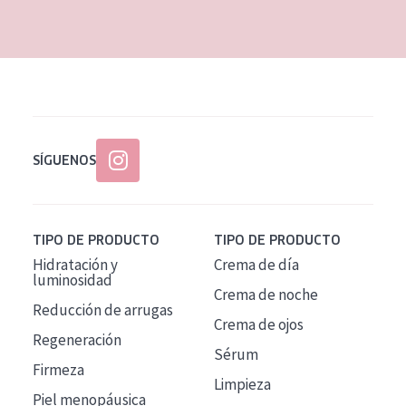
EDAD
Todas las edades
Edad: de 35 a 55
Piel madura
SÍGUENOS
TIPO DE PRODUCTO
TIPO DE PRODUCTO
Hidratación y
Crema de día
luminosidad
Crema de noche
Reducción de arrugas
Crema de ojos
Regeneración
Sérum
Firmeza
Limpieza
Piel menopáusica