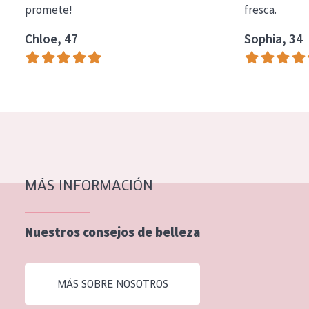
promete!
fresca.
COLECCIÓN
Chloe, 47
Sophia, 34
Essentials
Lift+
Expert
TIPO DE PIEL
Piel sensible
Piel normal y seca
MÁS INFORMACIÓN
Piel mixata o grasa
Nuestros consejos de belleza
Piel madura
Piel expuesta al sol
MÁS SOBRE NOSOTROS
Piel menopáusica