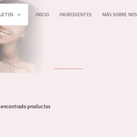
UCTOS
INICIO
INGREDIENTES
MÁS SOBRE NO
todos nues
UCTO
COLECCIÓN
Essentials
he
Lift+
Expert
n encontrado productos
TODO
EDAD
PROD
Todas las edades