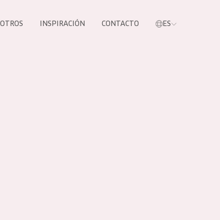
SOTROS
INSPIRACIÓN
CONTACTO
ES
tros productos
S NUESTROS
UCTOS