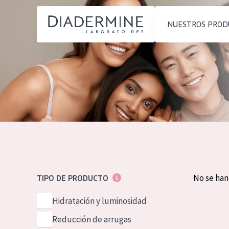
NUESTROS PROD
TIPO DE PRODUCTO
TIPO DE PROD
Hidratación y luminosidad
Crema de día
INICIO
Reducción de arrugas
Crema de noc
INGREDIENTES
Regeneración
Crema de ojos
MÁS SOBRE NOSOTROS
Firmeza
Sérum
INSPIRACIÓN
Piel menopáusica
Limpieza
contacto
No se ha
TIPO DE PRODUCTO
TIPO DE PIEL
Hidratación y luminosidad
English
Piel sensible
Reducción de arrugas
French