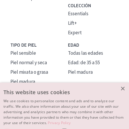
COLECCIÓN
Essentials
Lift+
Expert
TIPO DE PIEL
EDAD
Piel sensible
Todas las edades
Piel normal y seca
Edad: de 35 a 55
Piel mixata o grasa
Piel madura
Piel madura
×
Piel expuesta al sol
This website uses cookies
Piel menopáusica
We use cookies to personalize content and ads and to analyze our
traffic. We also share information about your use of our site with our
advertising and analytics partners who may combine it with other
MÁS SOBRE NOSOTROS
information you have provided to them or that they have collected from
your use of their services.
Privacy Policy
INSPIRACIÓN