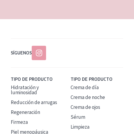
EDAD
Todas las edades
Edad: de 35 a 55
Piel madura
SÍGUENOS
TIPO DE PRODUCTO
TIPO DE PRODUCTO
Hidratación y
Crema de día
luminosidad
Crema de noche
Reducción de arrugas
Crema de ojos
Regeneración
Sérum
Firmeza
Limpieza
Piel menopáusica