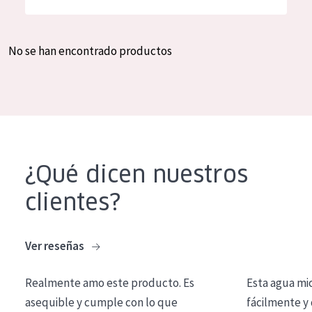
Hidratación y luminosidad
German
Reducción de arrugas
Spanish
No se han encontrado productos
Regeneración
Greek
Firmeza
Piel menopáusica
TIPO DE PRODUCTO
¿Qué dicen nuestros
Crema de día
clientes?
Crema de noche
Crema de ojos
Ver reseñas
Sérum
Realmente amo este producto. Es
Esta agua mi
Limpieza
asequible y cumple con lo que
fácilmente y 