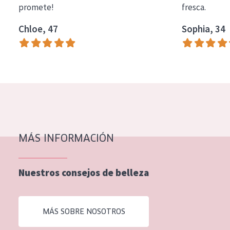
promete!
fresca.
COLECCIÓN
Chloe, 47
Sophia, 34
Essentials
Lift+
Expert
TIPO DE PIEL
Piel sensible
Piel normal y seca
MÁS INFORMACIÓN
Piel mixata o grasa
Nuestros consejos de belleza
Piel madura
Piel expuesta al sol
MÁS SOBRE NOSOTROS
Piel menopáusica