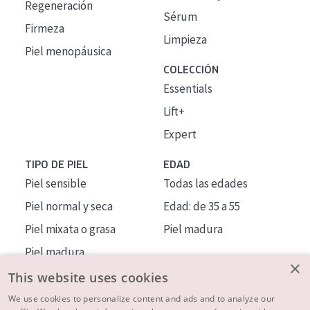
Regeneración
Sérum
Firmeza
Limpieza
Piel menopáusica
COLECCIÓN
Essentials
Lift+
Expert
TIPO DE PIEL
EDAD
Piel sensible
Todas las edades
Piel normal y seca
Edad: de 35 a 55
Piel mixata o grasa
Piel madura
Piel madura
×
Piel expuesta al sol
This website uses cookies
Piel menopáusica
We use cookies to personalize content and ads and to analyze our