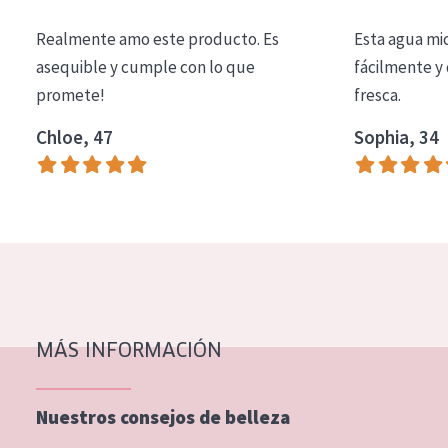
COLECCIÓN
Realmente amo este producto. Es
Esta agua mi
Essentials
asequible y cumple con lo que
fácilmente y 
promete!
fresca.
Lift+
Expert
Chloe, 47
Sophia, 34
TIPO DE PIEL
Piel sensible
Piel normal y seca
Piel mixata o grasa
Piel madura
MÁS INFORMACIÓN
Piel expuesta al sol
Piel menopáusica
Nuestros consejos de belleza