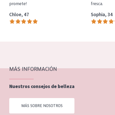
promete!
fresca.
COLECCIÓN
Chloe, 47
Sophia, 34
Essentials
Lift+
Expert
TIPO DE PIEL
Piel sensible
Piel normal y seca
MÁS INFORMACIÓN
Piel mixata o grasa
Nuestros consejos de belleza
Piel madura
Piel expuesta al sol
MÁS SOBRE NOSOTROS
Piel menopáusica