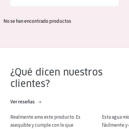
Hidratación y luminosidad
German
Reducción de arrugas
Spanish
No se han encontrado productos
Regeneración
Greek
Firmeza
Piel menopáusica
TIPO DE PRODUCTO
¿Qué dicen nuestros
Crema de día
clientes?
Crema de noche
Crema de ojos
Ver reseñas
Sérum
Realmente amo este producto. Es
Esta agua mi
Limpieza
asequible y cumple con lo que
fácilmente y 