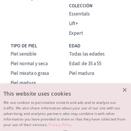
COLECCIÓN
Essentials
Lift+
Expert
TIPO DE PIEL
EDAD
Piel sensible
Todas las edades
Piel normal y seca
Edad: de 35 a 55
Piel mixata o grasa
Piel madura
Piel madura
×
Piel expuesta al sol
This website uses cookies
Piel menopáusica
We use cookies to personalize content and ads and to analyze our
traffic. We also share information about your use of our site with our
advertising and analytics partners who may combine it with other
MÁS SOBRE NOSOTROS
information you have provided to them or that they have collected from
your use of their services.
Privacy Policy
INSPIRACIÓN