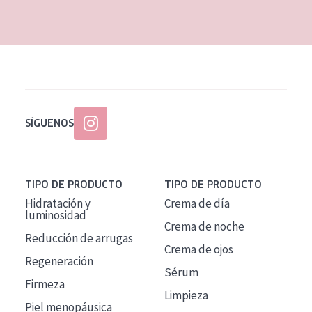
EDAD
Todas las edades
Edad: de 35 a 55
Piel madura
SÍGUENOS
TIPO DE PRODUCTO
TIPO DE PRODUCTO
Hidratación y
Crema de día
luminosidad
Crema de noche
Reducción de arrugas
Crema de ojos
Regeneración
Sérum
Firmeza
Limpieza
Piel menopáusica