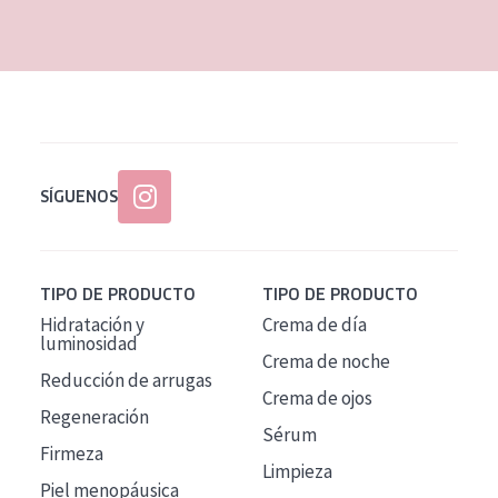
EDAD
Todas las edades
Edad: de 35 a 55
Piel madura
SÍGUENOS
TIPO DE PRODUCTO
TIPO DE PRODUCTO
Hidratación y
Crema de día
luminosidad
Crema de noche
Reducción de arrugas
Crema de ojos
Regeneración
Sérum
Firmeza
Limpieza
Piel menopáusica