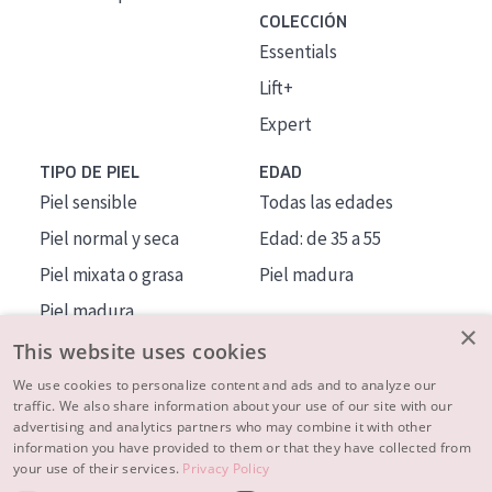
COLECCIÓN
Essentials
Lift+
Expert
TIPO DE PIEL
EDAD
Piel sensible
Todas las edades
Piel normal y seca
Edad: de 35 a 55
Piel mixata o grasa
Piel madura
Piel madura
×
Piel expuesta al sol
This website uses cookies
Piel menopáusica
We use cookies to personalize content and ads and to analyze our
traffic. We also share information about your use of our site with our
advertising and analytics partners who may combine it with other
MÁS SOBRE NOSOTROS
information you have provided to them or that they have collected from
your use of their services.
Privacy Policy
INSPIRACIÓN