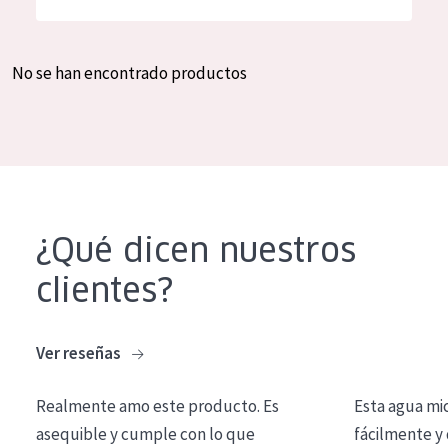
Hidratación y luminosidad
German
Reducción de arrugas
Spanish
No se han encontrado productos
Regeneración
Greek
Firmeza
Piel menopáusica
TIPO DE PRODUCTO
¿Qué dicen nuestros
Crema de día
clientes?
Crema de noche
Crema de ojos
Ver reseñas
Sérum
Realmente amo este producto. Es
Esta agua mi
Limpieza
asequible y cumple con lo que
fácilmente y 