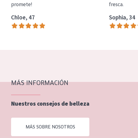
promete!
fresca.
COLECCIÓN
Chloe, 47
Sophia, 34
Essentials
Lift+
Expert
TIPO DE PIEL
Piel sensible
Piel normal y seca
MÁS INFORMACIÓN
Piel mixata o grasa
Nuestros consejos de belleza
Piel madura
Piel expuesta al sol
MÁS SOBRE NOSOTROS
Piel menopáusica