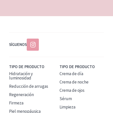
EDAD
Todas las edades
Edad: de 35 a 55
Piel madura
SÍGUENOS
TIPO DE PRODUCTO
TIPO DE PRODUCTO
Hidratación y
Crema de día
luminosidad
Crema de noche
Reducción de arrugas
Crema de ojos
Regeneración
Sérum
Firmeza
Limpieza
Piel menopáusica