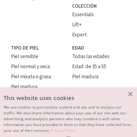
COLECCIÓN
Essentials
Lift+
Expert
TIPO DE PIEL
EDAD
Piel sensible
Todas las edades
Piel normal y seca
Edad: de 35 a 55
Piel mixata o grasa
Piel madura
Piel madura
×
Piel expuesta al sol
This website uses cookies
Piel menopáusica
We use cookies to personalize content and ads and to analyze our
traffic. We also share information about your use of our site with our
advertising and analytics partners who may combine it with other
MÁS SOBRE NOSOTROS
information you have provided to them or that they have collected from
your use of their services.
Privacy Policy
INSPIRACIÓN