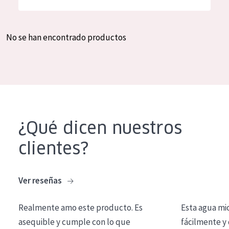
Hidratación y luminosidad
German
Reducción de arrugas
Spanish
No se han encontrado productos
Regeneración
Greek
Firmeza
Piel menopáusica
TIPO DE PRODUCTO
¿Qué dicen nuestros
Crema de día
clientes?
Crema de noche
Crema de ojos
Ver reseñas
Sérum
Realmente amo este producto. Es
Esta agua mi
Limpieza
asequible y cumple con lo que
fácilmente y 