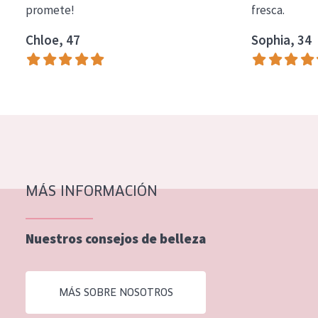
promete!
fresca.
COLECCIÓN
Chloe, 47
Sophia, 34
Essentials
Lift+
Expert
TIPO DE PIEL
Piel sensible
Piel normal y seca
MÁS INFORMACIÓN
Piel mixata o grasa
Nuestros consejos de belleza
Piel madura
Piel expuesta al sol
MÁS SOBRE NOSOTROS
Piel menopáusica