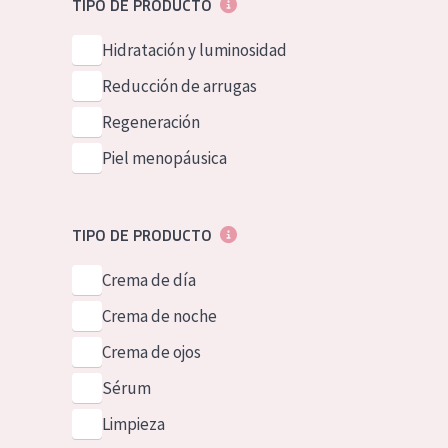
TIPO DE PRODUCTO
Piel normal y s
German
Hidratación y luminosidad
Piel mixata o g
Spanish
Reducción de arrugas
Piel madura
Greek
Regeneración
Piel expuesta a
Piel menopáusica
Piel menopáus
NUESTROS P
TIPO DE PRODUCTO
Crema de día
Crema de noche
Crema de ojos
Sérum
Limpieza