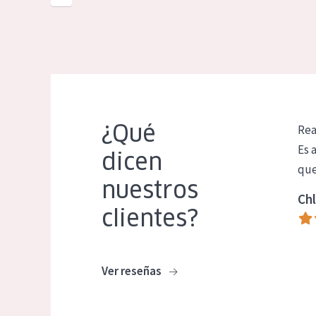
¿Qué
Rea
Es 
dicen
que
nuestros
Chl
clientes?
Ver reseñas