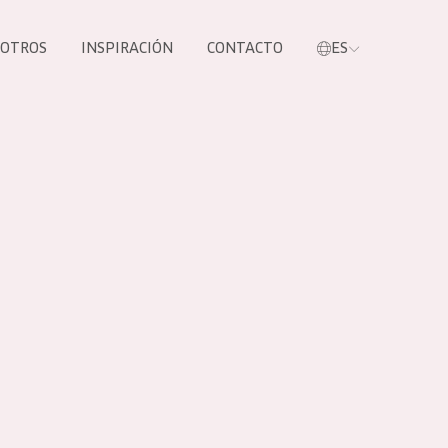
SOTROS
INSPIRACIÓN
CONTACTO
ES
tros productos
S NUESTROS
UCTOS