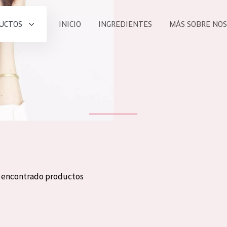
UCTOS
INICIO
INGREDIENTES
MÁS SOBRE NO
todos nues
UCTO
COLECCIÓN
Essentials
he
Lift+
Expert
n encontrado productos
TODO
EDAD
PROD
Todas las edades