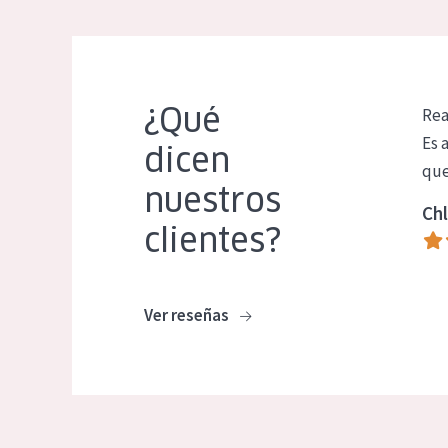
¿Qué
Rea
Es 
dicen
que
nuestros
Chl
clientes?
Ver reseñas