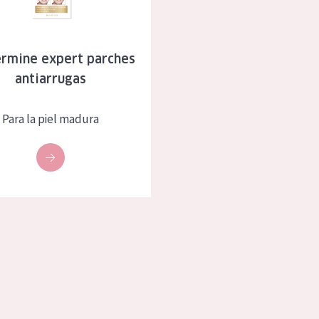
eca
Edad: de 35 a 55
rasa
Piel madura
rmine expert parches
antiarrugas
l sol
ica
Para la piel madura
RODUCTOS