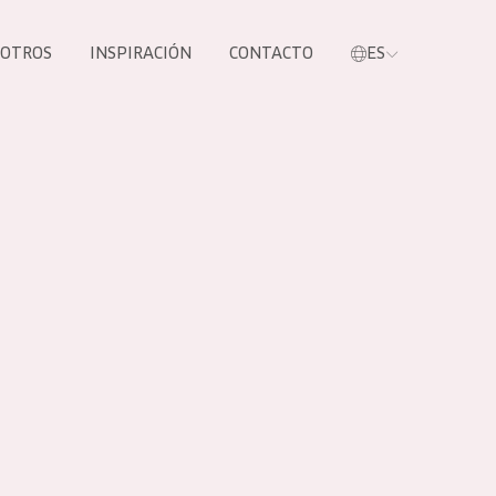
SOTROS
INSPIRACIÓN
CONTACTO
ES
tros productos
S NUESTROS
UCTOS