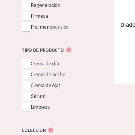
Piel normal y s
Regeneración
German
Piel mixata o g
Firmeza
Spanish
Diade
Piel madura
Piel menopáusica
Greek
Piel expuesta a
Piel menopáus
TIPO DE PRODUCTO
Crema de día
NUESTROS P
Crema de noche
Crema de ojos
Sérum
Limpieza
COLECCIÓN