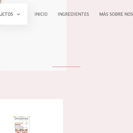
UCTOS
INICIO
INGREDIENTES
MÁS SOBRE NO
todos nues
UCTO
COLECCIÓN
Essentials
he
Lift+
Expert
e expert parches antiarrugas
TODO
EDAD
PROD
Todas las edades