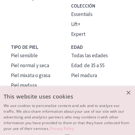
COLECCIÓN
Essentials
Lift+
Expert
TIPO DE PIEL
EDAD
Piel sensible
Todas las edades
Piel normal y seca
Edad: de 35 a 55
Piel mixata o grasa
Piel madura
Piel madura
×
Piel expuesta al sol
This website uses cookies
Piel menopáusica
We use cookies to personalize content and ads and to analyze our
traffic. We also share information about your use of our site with our
advertising and analytics partners who may combine it with other
MÁS SOBRE NOSOTROS
information you have provided to them or that they have collected from
your use of their services.
Privacy Policy
INSPIRACIÓN