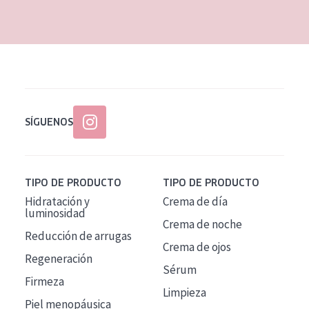
EDAD
Todas las edades
Edad: de 35 a 55
Piel madura
SÍGUENOS
TIPO DE PRODUCTO
TIPO DE PRODUCTO
Hidratación y
Crema de día
luminosidad
Crema de noche
Reducción de arrugas
Crema de ojos
Regeneración
Sérum
Firmeza
Limpieza
Piel menopáusica