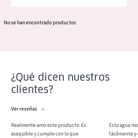
Hidratación y luminosidad
German
Reducción de arrugas
Spanish
No se han encontrado productos
Regeneración
Greek
Firmeza
Piel menopáusica
TIPO DE PRODUCTO
¿Qué dicen nuestros
Crema de día
clientes?
Crema de noche
Crema de ojos
Ver reseñas
Sérum
Realmente amo este producto. Es
Esta agua mi
Limpieza
asequible y cumple con lo que
fácilmente y 