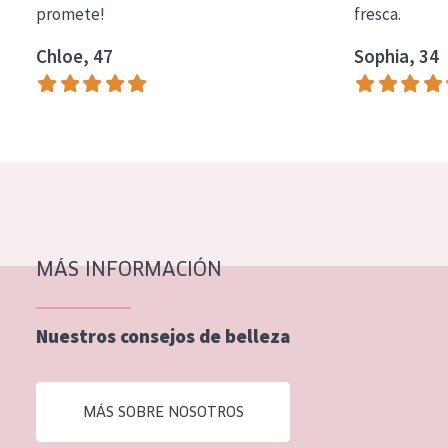
promete!
fresca.
COLECCIÓN
Chloe, 47
Sophia, 34
Essentials
Lift+
Expert
TIPO DE PIEL
Piel sensible
Piel normal y seca
MÁS INFORMACIÓN
Piel mixata o grasa
Nuestros consejos de belleza
Piel madura
Piel expuesta al sol
MÁS SOBRE NOSOTROS
Piel menopáusica