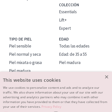
COLECCIÓN
Essentials
Lift+
Expert
TIPO DE PIEL
EDAD
Piel sensible
Todas las edades
Piel normal y seca
Edad: de 35 a 55
Piel mixata o grasa
Piel madura
Piel madura
×
Piel expuesta al sol
This website uses cookies
Piel menopáusica
We use cookies to personalize content and ads and to analyze our
traffic. We also share information about your use of our site with our
advertising and analytics partners who may combine it with other
MÁS SOBRE NOSOTROS
information you have provided to them or that they have collected from
your use of their services.
Privacy Policy
INSPIRACIÓN