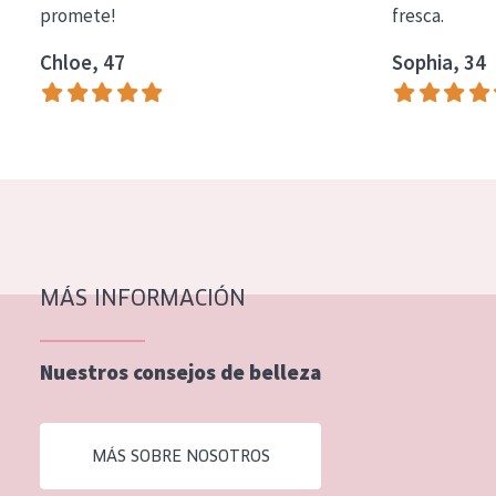
promete!
fresca.
COLECCIÓN
Chloe, 47
Sophia, 34
Essentials
Lift+
Expert
TIPO DE PIEL
Piel sensible
Piel normal y seca
MÁS INFORMACIÓN
Piel mixata o grasa
Nuestros consejos de belleza
Piel madura
Piel expuesta al sol
MÁS SOBRE NOSOTROS
Piel menopáusica