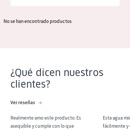
Hidratación y luminosidad
German
Reducción de arrugas
Spanish
No se han encontrado productos
Regeneración
Greek
Firmeza
Piel menopáusica
TIPO DE PRODUCTO
¿Qué dicen nuestros
Crema de día
clientes?
Crema de noche
Crema de ojos
Ver reseñas
Sérum
Realmente amo este producto. Es
Esta agua mi
Limpieza
asequible y cumple con lo que
fácilmente y 