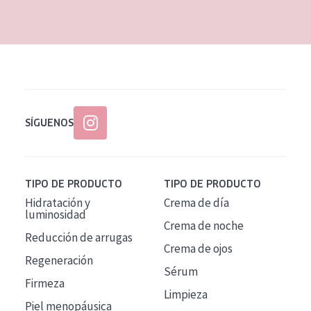
EDAD
Todas las edades
Edad: de 35 a 55
Piel madura
SÍGUENOS
TIPO DE PRODUCTO
TIPO DE PRODUCTO
Hidratación y
Crema de día
luminosidad
Crema de noche
Reducción de arrugas
Crema de ojos
Regeneración
Sérum
Firmeza
Limpieza
Piel menopáusica