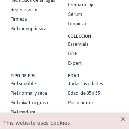
Reducción de arrugas
Crema de ojos
Regeneración
Sérum
Firmeza
Limpieza
Piel menopáusica
COLECCIÓN
Essentials
Lift+
Expert
TIPO DE PIEL
EDAD
Piel sensible
Todas las edades
Piel normal y seca
Edad: de 35 a 55
Piel mixata o grasa
Piel madura
Piel madura
×
Piel expuesta al sol
This website uses cookies