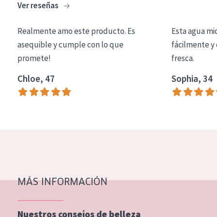
Ver reseñas
COLECCIÓN
Essentials
Realmente amo este producto. Es
Esta agua mi
asequible y cumple con lo que
fácilmente y 
Lift+
promete!
fresca.
Expert
Chloe, 47
Sophia, 34
TIPO DE PIEL
Piel sensible
Piel normal y seca
Piel mixata o grasa
Piel madura
MÁS INFORMACIÓN
Piel expuesta al sol
Piel menopáusica
Nuestros consejos de belleza