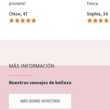
promete!
fresca.
COLECCIÓN
Chloe, 47
Sophia, 34
Essentials
Lift+
Expert
TIPO DE PIEL
Piel sensible
Piel normal y seca
MÁS INFORMACIÓN
Piel mixata o grasa
Nuestros consejos de belleza
Piel madura
Piel expuesta al sol
MÁS SOBRE NOSOTROS
Piel menopáusica