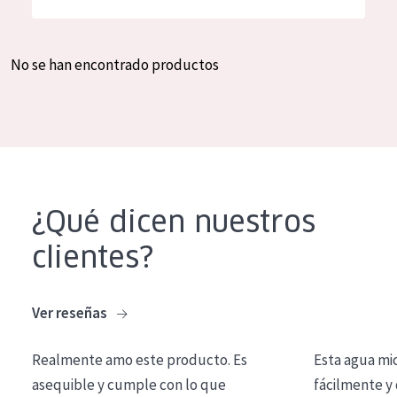
Hidratación y luminosidad
German
Reducción de arrugas
Spanish
No se han encontrado productos
Regeneración
Greek
Firmeza
Piel menopáusica
TIPO DE PRODUCTO
¿Qué dicen nuestros
Crema de día
clientes?
Crema de noche
Crema de ojos
Ver reseñas
Sérum
Realmente amo este producto. Es
Esta agua mi
Limpieza
asequible y cumple con lo que
fácilmente y 