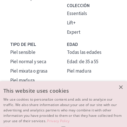
COLECCIÓN
Essentials
Lift+
Expert
TIPO DE PIEL
EDAD
Piel sensible
Todas las edades
Piel normal y seca
Edad: de 35 a 55
Piel mixata o grasa
Piel madura
Piel madura
×
Piel expuesta al sol
This website uses cookies
Piel menopáusica
We use cookies to personalize content and ads and to analyze our
traffic. We also share information about your use of our site with our
advertising and analytics partners who may combine it with other
MÁS SOBRE NOSOTROS
information you have provided to them or that they have collected from
your use of their services.
Privacy Policy
INSPIRACIÓN