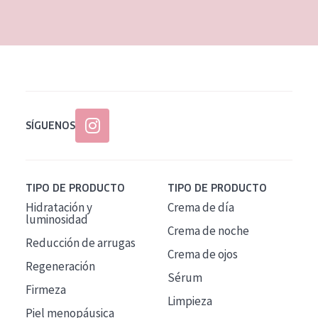
EDAD
Todas las edades
Edad: de 35 a 55
Piel madura
SÍGUENOS
TIPO DE PRODUCTO
TIPO DE PRODUCTO
Hidratación y
Crema de día
luminosidad
Crema de noche
Reducción de arrugas
Crema de ojos
Regeneración
Sérum
Firmeza
Limpieza
Piel menopáusica