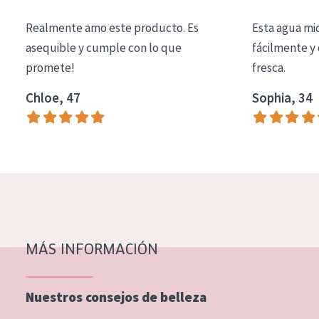
COLECCIÓN
Realmente amo este producto. Es
Esta agua mi
Essentials
asequible y cumple con lo que
fácilmente y 
promete!
fresca.
Lift+
Expert
Chloe, 47
Sophia, 34
TIPO DE PIEL
Piel sensible
Piel normal y seca
Piel mixata o grasa
Piel madura
MÁS INFORMACIÓN
Piel expuesta al sol
Piel menopáusica
Nuestros consejos de belleza