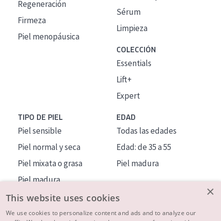
Regeneración
Sérum
Firmeza
Limpieza
Piel menopáusica
COLECCIÓN
Essentials
Lift+
Expert
TIPO DE PIEL
EDAD
Piel sensible
Todas las edades
Piel normal y seca
Edad: de 35 a 55
Piel mixata o grasa
Piel madura
Piel madura
×
Piel expuesta al sol
This website uses cookies
Piel menopáusica
We use cookies to personalize content and ads and to analyze our