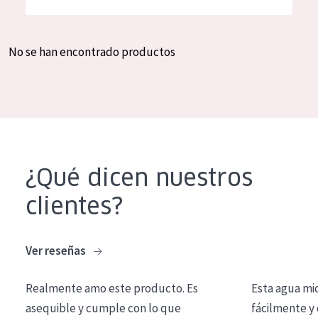
Hidratación y luminosidad
German
Reducción de arrugas
Spanish
No se han encontrado productos
Regeneración
Greek
Firmeza
Piel menopáusica
TIPO DE PRODUCTO
¿Qué dicen nuestros
Crema de día
clientes?
Crema de noche
Crema de ojos
Ver reseñas
Sérum
Realmente amo este producto. Es
Esta agua mi
Limpieza
asequible y cumple con lo que
fácilmente y 