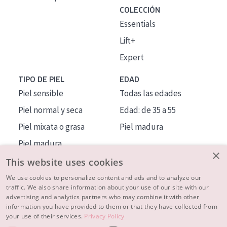
COLECCIÓN
Essentials
Lift+
Expert
TIPO DE PIEL
EDAD
Piel sensible
Todas las edades
Piel normal y seca
Edad: de 35 a 55
Piel mixata o grasa
Piel madura
Piel madura
×
Piel expuesta al sol
This website uses cookies
Piel menopáusica
We use cookies to personalize content and ads and to analyze our
traffic. We also share information about your use of our site with our
advertising and analytics partners who may combine it with other
MÁS SOBRE NOSOTROS
information you have provided to them or that they have collected from
your use of their services.
Privacy Policy
INSPIRACIÓN