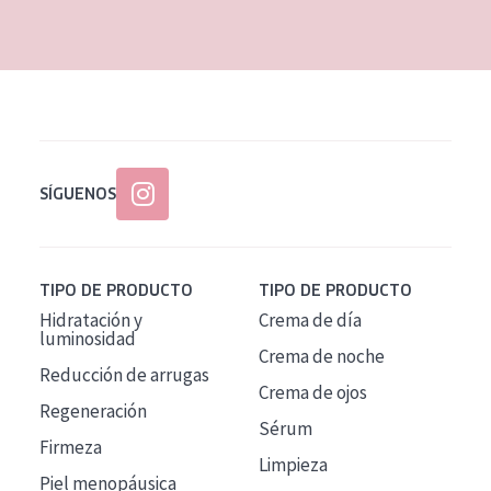
EDAD
Todas las edades
Edad: de 35 a 55
Piel madura
SÍGUENOS
TIPO DE PRODUCTO
TIPO DE PRODUCTO
Hidratación y
Crema de día
luminosidad
Crema de noche
Reducción de arrugas
Crema de ojos
Regeneración
Sérum
Firmeza
Limpieza
Piel menopáusica