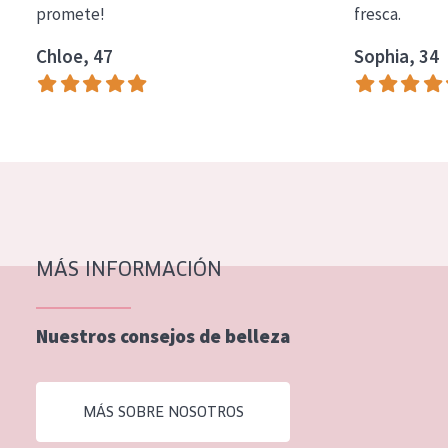
promete!
fresca.
COLECCIÓN
Chloe, 47
Sophia, 34
Essentials
Lift+
Expert
TIPO DE PIEL
Piel sensible
Piel normal y seca
MÁS INFORMACIÓN
Piel mixata o grasa
Nuestros consejos de belleza
Piel madura
Piel expuesta al sol
MÁS SOBRE NOSOTROS
Piel menopáusica