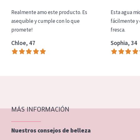
COLECCIÓN
Realmente amo este producto. Es
Esta agua mi
Essentials
asequible y cumple con lo que
fácilmente y 
promete!
fresca.
Lift+
Expert
Chloe, 47
Sophia, 34
TIPO DE PIEL
Piel sensible
Piel normal y seca
Piel mixata o grasa
Piel madura
MÁS INFORMACIÓN
Piel expuesta al sol
Piel menopáusica
Nuestros consejos de belleza