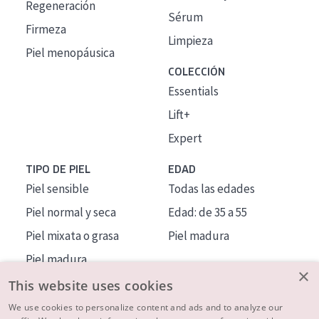
Regeneración
Sérum
Firmeza
Limpieza
Piel menopáusica
COLECCIÓN
Essentials
Lift+
Expert
TIPO DE PIEL
EDAD
Piel sensible
Todas las edades
Piel normal y seca
Edad: de 35 a 55
Piel mixata o grasa
Piel madura
Piel madura
×
Piel expuesta al sol
This website uses cookies
Piel menopáusica
We use cookies to personalize content and ads and to analyze our