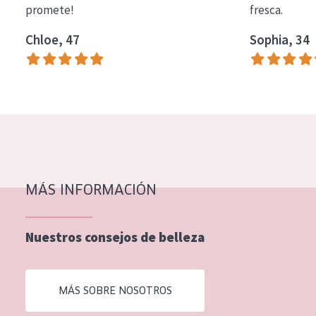
promete!
fresca.
COLECCIÓN
Chloe, 47
Sophia, 34
Essentials
Lift+
Expert
TIPO DE PIEL
Piel sensible
Piel normal y seca
MÁS INFORMACIÓN
Piel mixata o grasa
Nuestros consejos de belleza
Piel madura
Piel expuesta al sol
MÁS SOBRE NOSOTROS
Piel menopáusica