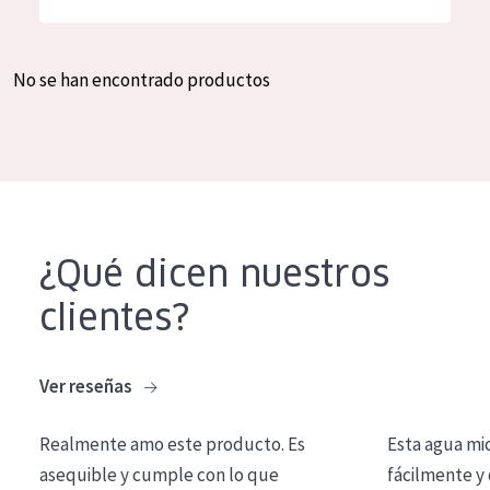
Hidratación y luminosidad
German
Reducción de arrugas
Spanish
No se han encontrado productos
Regeneración
Greek
Firmeza
Piel menopáusica
TIPO DE PRODUCTO
¿Qué dicen nuestros
Crema de día
clientes?
Crema de noche
Crema de ojos
Ver reseñas
Sérum
Realmente amo este producto. Es
Esta agua mi
Limpieza
asequible y cumple con lo que
fácilmente y 