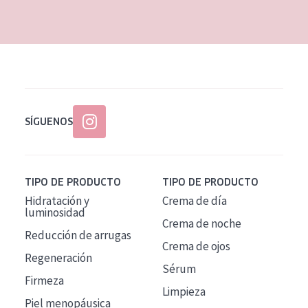
EDAD
Todas las edades
Edad: de 35 a 55
Piel madura
SÍGUENOS
TIPO DE PRODUCTO
TIPO DE PRODUCTO
Hidratación y
Crema de día
luminosidad
Crema de noche
Reducción de arrugas
Crema de ojos
Regeneración
Sérum
Firmeza
Limpieza
Piel menopáusica