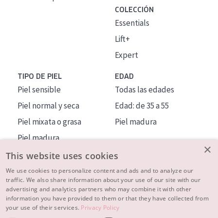
COLECCIÓN
Essentials
Lift+
Expert
TIPO DE PIEL
EDAD
Piel sensible
Todas las edades
Piel normal y seca
Edad: de 35 a 55
Piel mixata o grasa
Piel madura
Piel madura
×
Piel expuesta al sol
This website uses cookies
Piel menopáusica
We use cookies to personalize content and ads and to analyze our
traffic. We also share information about your use of our site with our
advertising and analytics partners who may combine it with other
MÁS SOBRE NOSOTROS
information you have provided to them or that they have collected from
your use of their services.
Privacy Policy
INSPIRACIÓN