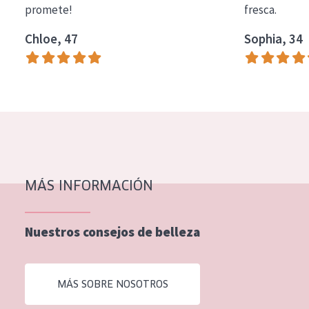
promete!
fresca.
COLECCIÓN
Chloe, 47
Sophia, 34
Essentials
Lift+
Expert
TIPO DE PIEL
Piel sensible
Piel normal y seca
MÁS INFORMACIÓN
Piel mixata o grasa
Nuestros consejos de belleza
Piel madura
Piel expuesta al sol
MÁS SOBRE NOSOTROS
Piel menopáusica