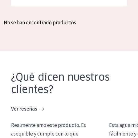
Hidratación y luminosidad
German
Reducción de arrugas
Spanish
No se han encontrado productos
Regeneración
Greek
Firmeza
Piel menopáusica
TIPO DE PRODUCTO
¿Qué dicen nuestros
Crema de día
clientes?
Crema de noche
Crema de ojos
Ver reseñas
Sérum
Realmente amo este producto. Es
Esta agua mi
Limpieza
asequible y cumple con lo que
fácilmente y 