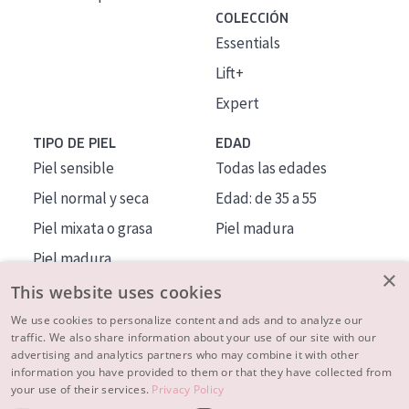
COLECCIÓN
Essentials
Lift+
Expert
TIPO DE PIEL
EDAD
Piel sensible
Todas las edades
Piel normal y seca
Edad: de 35 a 55
Piel mixata o grasa
Piel madura
Piel madura
×
Piel expuesta al sol
This website uses cookies
Piel menopáusica
We use cookies to personalize content and ads and to analyze our
traffic. We also share information about your use of our site with our
advertising and analytics partners who may combine it with other
MÁS SOBRE NOSOTROS
information you have provided to them or that they have collected from
your use of their services.
Privacy Policy
INSPIRACIÓN