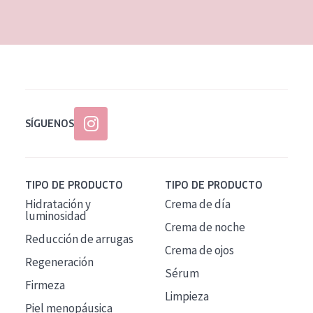
EDAD
Todas las edades
Edad: de 35 a 55
Piel madura
SÍGUENOS
TIPO DE PRODUCTO
TIPO DE PRODUCTO
Hidratación y
Crema de día
luminosidad
Crema de noche
Reducción de arrugas
Crema de ojos
Regeneración
Sérum
Firmeza
Limpieza
Piel menopáusica