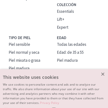
COLECCIÓN
Essentials
Lift+
Expert
TIPO DE PIEL
EDAD
Piel sensible
Todas las edades
Piel normal y seca
Edad: de 35 a 55
Piel mixata o grasa
Piel madura
Piel madura
×
Piel expuesta al sol
This website uses cookies
Piel menopáusica
We use cookies to personalize content and ads and to analyze our
traffic. We also share information about your use of our site with our
advertising and analytics partners who may combine it with other
MÁS SOBRE NOSOTROS
information you have provided to them or that they have collected from
your use of their services.
Privacy Policy
INSPIRACIÓN