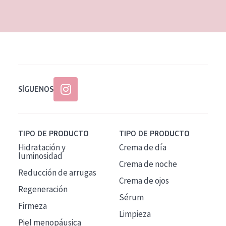
EDAD
Todas las edades
Edad: de 35 a 55
Piel madura
SÍGUENOS
TIPO DE PRODUCTO
TIPO DE PRODUCTO
Hidratación y
Crema de día
luminosidad
Crema de noche
Reducción de arrugas
Crema de ojos
Regeneración
Sérum
Firmeza
Limpieza
Piel menopáusica