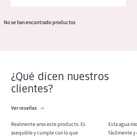
Hidratación y luminosidad
German
Reducción de arrugas
Spanish
No se han encontrado productos
Regeneración
Greek
Firmeza
Piel menopáusica
TIPO DE PRODUCTO
¿Qué dicen nuestros
Crema de día
clientes?
Crema de noche
Crema de ojos
Ver reseñas
Sérum
Realmente amo este producto. Es
Esta agua mi
Limpieza
asequible y cumple con lo que
fácilmente y 