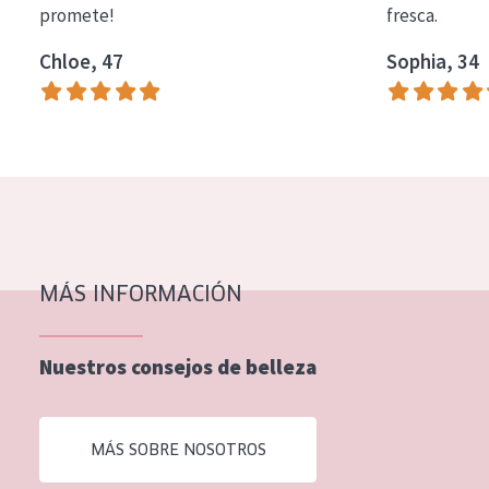
promete!
fresca.
COLECCIÓN
Chloe, 47
Sophia, 34
Essentials
Lift+
Expert
TIPO DE PIEL
Piel sensible
Piel normal y seca
MÁS INFORMACIÓN
Piel mixata o grasa
Nuestros consejos de belleza
Piel madura
Piel expuesta al sol
MÁS SOBRE NOSOTROS
Piel menopáusica