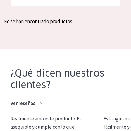
Hidratación y luminosidad
German
Reducción de arrugas
Spanish
No se han encontrado productos
Regeneración
Greek
Firmeza
Piel menopáusica
TIPO DE PRODUCTO
¿Qué dicen nuestros
Crema de día
clientes?
Crema de noche
Crema de ojos
Ver reseñas
Sérum
Realmente amo este producto. Es
Esta agua mi
Limpieza
asequible y cumple con lo que
fácilmente y 