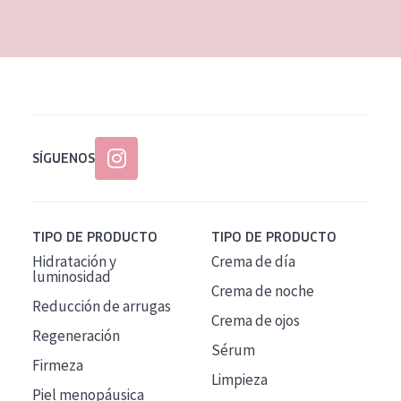
EDAD
Todas las edades
Edad: de 35 a 55
Piel madura
SÍGUENOS
TIPO DE PRODUCTO
TIPO DE PRODUCTO
Hidratación y
Crema de día
luminosidad
Crema de noche
Reducción de arrugas
Crema de ojos
Regeneración
Sérum
Firmeza
Limpieza
Piel menopáusica