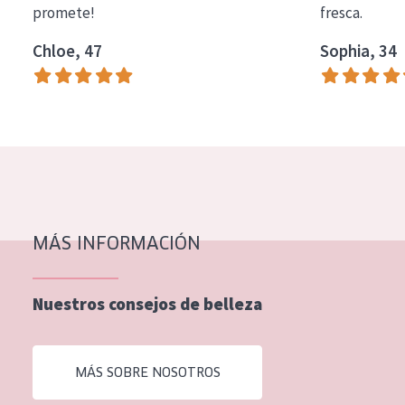
promete!
fresca.
COLECCIÓN
Chloe, 47
Sophia, 34
Essentials
Lift+
Expert
TIPO DE PIEL
Piel sensible
Piel normal y seca
MÁS INFORMACIÓN
Piel mixata o grasa
Nuestros consejos de belleza
Piel madura
Piel expuesta al sol
MÁS SOBRE NOSOTROS
Piel menopáusica