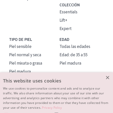
COLECCIÓN
Essentials
Lift+
Expert
TIPO DE PIEL
EDAD
Piel sensible
Todas las edades
Piel normal y seca
Edad: de 35 a 55
Piel mixata o grasa
Piel madura
Piel madura
×
Piel expuesta al sol
This website uses cookies
Piel menopáusica
We use cookies to personalize content and ads and to analyze our
traffic. We also share information about your use of our site with our
advertising and analytics partners who may combine it with other
MÁS SOBRE NOSOTROS
information you have provided to them or that they have collected from
your use of their services.
Privacy Policy
INSPIRACIÓN