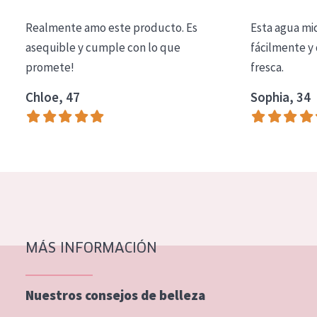
COLECCIÓN
Realmente amo este producto. Es
Esta agua mi
Essentials
asequible y cumple con lo que
fácilmente y 
promete!
fresca.
Lift+
Expert
Chloe, 47
Sophia, 34
TIPO DE PIEL
Piel sensible
Piel normal y seca
Piel mixata o grasa
Piel madura
MÁS INFORMACIÓN
Piel expuesta al sol
Piel menopáusica
Nuestros consejos de belleza