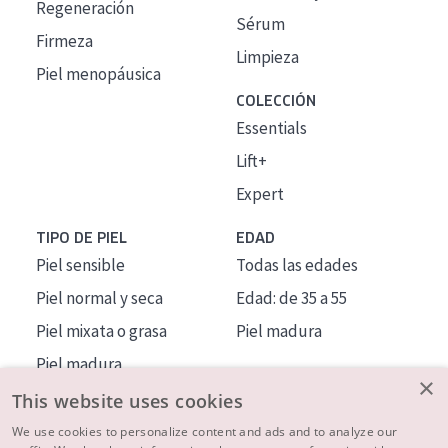
Regeneración
Sérum
Firmeza
Limpieza
Piel menopáusica
COLECCIÓN
Essentials
Lift+
Expert
TIPO DE PIEL
EDAD
Piel sensible
Todas las edades
Piel normal y seca
Edad: de 35 a 55
Piel mixata o grasa
Piel madura
Piel madura
×
Piel expuesta al sol
This website uses cookies
Piel menopáusica
We use cookies to personalize content and ads and to analyze our