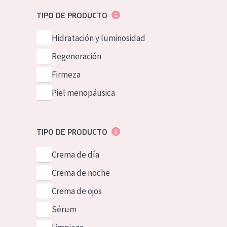
Piel normal y s
German
TIPO DE PRODUCTO
Piel mixata o g
Spanish
Hidratación y luminosidad
Piel madura
Greek
Regeneración
Piel expuesta a
Firmeza
Piel menopáus
Piel menopáusica
NUESTROS P
TIPO DE PRODUCTO
Crema de día
Crema de noche
Crema de ojos
Sérum