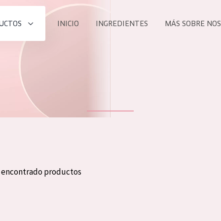
UCTOS
INICIO
INGREDIENTES
MÁS SOBRE NO
todos nues
UCTO
COLECCIÓN
Essentials
he
Lift+
Expert
n encontrado productos
TODO
EDAD
PROD
Todas las edades