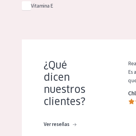
Vitamina E
¿Qué
Rea
Es 
dicen
que
nuestros
Chl
clientes?
Ver reseñas