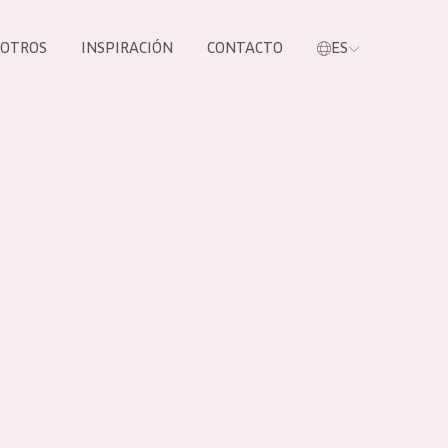
SOTROS
INSPIRACIÓN
CONTACTO
ES
tros productos
S NUESTROS
UCTOS