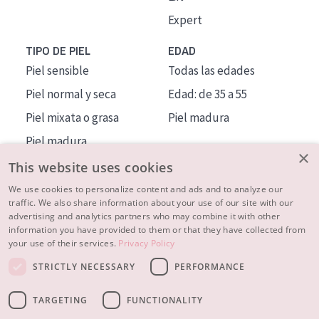
Expert
TIPO DE PIEL
EDAD
Piel sensible
Todas las edades
Piel normal y seca
Edad: de 35 a 55
Piel mixata o grasa
Piel madura
Piel madura
×
Piel expuesta al sol
This website uses cookies
Piel menopáusica
We use cookies to personalize content and ads and to analyze our
traffic. We also share information about your use of our site with our
advertising and analytics partners who may combine it with other
MÁS SOBRE NOSOTROS
information you have provided to them or that they have collected from
your use of their services.
Privacy Policy
INSPIRACIÓN
STRICTLY NECESSARY
PERFORMANCE
CONTACTO
TARGETING
FUNCTIONALITY
© 2023 - 2026 Diadermine
Condiciones
Política de Privacidad