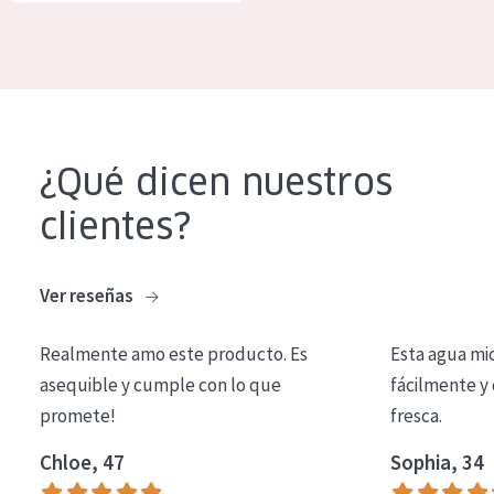
COLECCIÓN
Essentials
Lift+
Expert
¿Qué dicen nuestros
TIPO DE PIEL
clientes?
Piel sensible
Piel normal y seca
Ver reseñas
Piel mixata o grasa
Realmente amo este producto. Es
Esta agua mi
Piel madura
asequible y cumple con lo que
fácilmente y 
promete!
fresca.
Piel expuesta al sol
Piel menopáusica
Chloe, 47
Sophia, 34