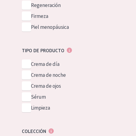
Piel normal y s
Regeneración
German
Piel mixata o g
Firmeza
Spanish
Piel madura
Piel menopáusica
Greek
Piel expuesta a
Piel menopáus
TIPO DE PRODUCTO
Crema de día
NUESTROS P
Crema de noche
Crema de ojos
Sérum
Limpieza
COLECCIÓN