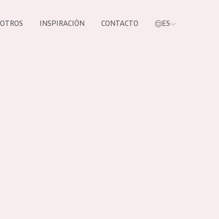
SOTROS
INSPIRACIÓN
CONTACTO
ES
tros productos
S NUESTROS
UCTOS