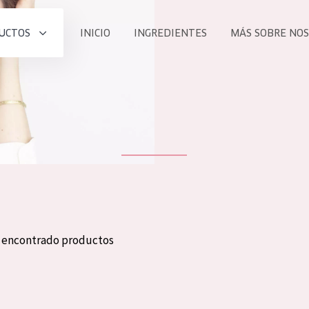
UCTOS
INICIO
INGREDIENTES
MÁS SOBRE NO
todos nues
UCTO
COLECCIÓN
Essentials
he
Lift+
Expert
n encontrado productos
TODO
EDAD
PROD
Todas las edades