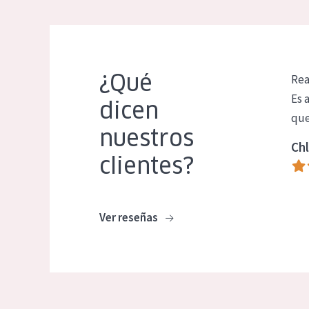
¿Qué
Rea
Es 
dicen
que
nuestros
Chl
clientes?
Ver reseñas