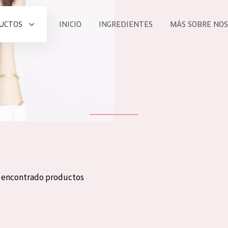
UCTOS
INICIO
INGREDIENTES
MÁS SOBRE NO
todos nues
UCTO
COLECCIÓN
Essentials
he
Lift+
Expert
n encontrado productos
TODO
EDAD
PROD
Todas las edades