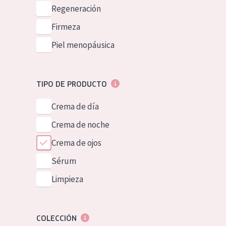
Piel normal y s
Regeneración
German
Piel mixata o g
Firmeza
Spanish
Piel madura
Piel menopáusica
Greek
Piel expuesta a
Piel menopáus
TIPO DE PRODUCTO
Crema de día
NUESTROS P
Crema de noche
Crema de ojos
Sérum
Limpieza
COLECCIÓN