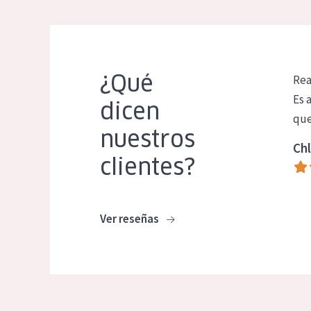
¿Qué
Rea
Es 
dicen
que
nuestros
Chl
clientes?
Ver reseñas