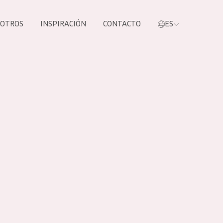
SOTROS
INSPIRACIÓN
CONTACTO
ES
tros productos
S NUESTROS
UCTOS