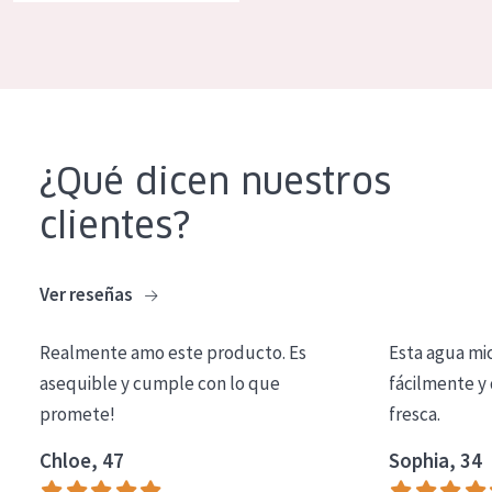
COLECCIÓN
Essentials
Lift+
Expert
¿Qué dicen nuestros
TIPO DE PIEL
clientes?
Piel sensible
Piel normal y seca
Ver reseñas
Piel mixata o grasa
Realmente amo este producto. Es
Esta agua mi
Piel madura
asequible y cumple con lo que
fácilmente y 
promete!
fresca.
Piel expuesta al sol
Piel menopáusica
Chloe, 47
Sophia, 34