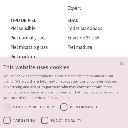
Expert
TIPO DE PIEL
EDAD
Piel sensible
Todas las edades
Piel normal y seca
Edad: de 35 a 55
Piel mixata o grasa
Piel madura
Piel madura
×
Piel expuesta al sol
This website uses cookies
Piel menopáusica
We use cookies to personalize content and ads and to analyze our
traffic. We also share information about your use of our site with our
advertising and analytics partners who may combine it with other
MÁS SOBRE NOSOTROS
information you have provided to them or that they have collected from
your use of their services.
Privacy Policy
INSPIRACIÓN
STRICTLY NECESSARY
PERFORMANCE
CONTACTO
TARGETING
FUNCTIONALITY
© 2023 - 2026 Diadermine
Condiciones
Política de Privacidad