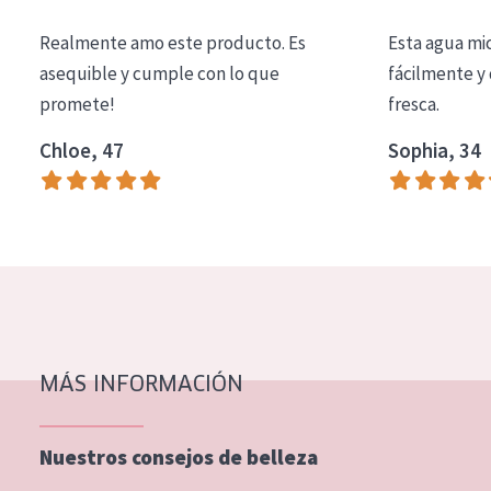
COLECCIÓN
Realmente amo este producto. Es
Esta agua mi
Essentials
asequible y cumple con lo que
fácilmente y 
promete!
fresca.
Lift+
Expert
Chloe, 47
Sophia, 34
TIPO DE PIEL
Piel sensible
Piel normal y seca
Piel mixata o grasa
Piel madura
MÁS INFORMACIÓN
Piel expuesta al sol
Piel menopáusica
Nuestros consejos de belleza