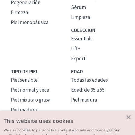
Regeneración
Sérum
Firmeza
Limpieza
Piel menopáusica
COLECCIÓN
Essentials
Lift+
Expert
TIPO DE PIEL
EDAD
Piel sensible
Todas las edades
Piel normal y seca
Edad: de 35 a 55
Piel mixata o grasa
Piel madura
Piel madura
×
Piel expuesta al sol
This website uses cookies
Piel menopáusica
We use cookies to personalize content and ads and to analyze our