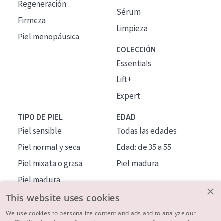
Regeneración
Sérum
Firmeza
Limpieza
Piel menopáusica
COLECCIÓN
Essentials
Lift+
Expert
TIPO DE PIEL
EDAD
Piel sensible
Todas las edades
Piel normal y seca
Edad: de 35 a 55
Piel mixata o grasa
Piel madura
Piel madura
×
Piel expuesta al sol
This website uses cookies
Piel menopáusica
We use cookies to personalize content and ads and to analyze our