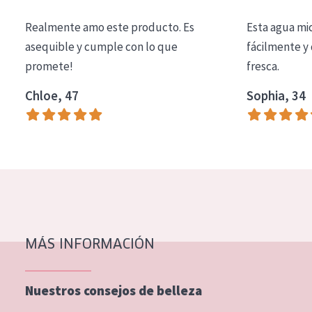
COLECCIÓN
Realmente amo este producto. Es
Esta agua mi
Essentials
asequible y cumple con lo que
fácilmente y 
promete!
fresca.
Lift+
Expert
Chloe, 47
Sophia, 34
TIPO DE PIEL
Piel sensible
Piel normal y seca
Piel mixata o grasa
Piel madura
MÁS INFORMACIÓN
Piel expuesta al sol
Piel menopáusica
Nuestros consejos de belleza