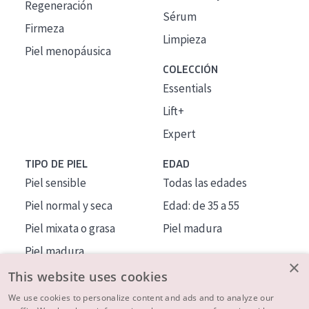
Regeneración
Sérum
Firmeza
Limpieza
Piel menopáusica
COLECCIÓN
Essentials
Lift+
Expert
TIPO DE PIEL
EDAD
Piel sensible
Todas las edades
Piel normal y seca
Edad: de 35 a 55
Piel mixata o grasa
Piel madura
Piel madura
×
Piel expuesta al sol
This website uses cookies
Piel menopáusica
We use cookies to personalize content and ads and to analyze our