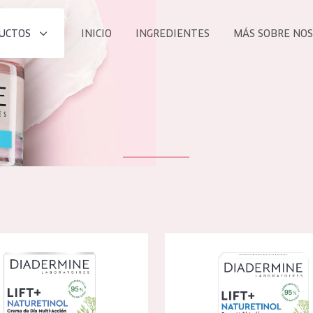
UCTOS
INICIO
INGREDIENTES
MÁS SOBRE NO
todos nues
UCTO
COLECCIÓN
Essentials
he
Lift+
Expert
 lift+ phytoretinol crema de día
Diadermine lift+ phytoretinol
TODO
EDAD
PROD
Todas las edades