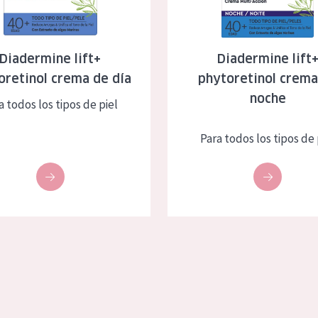
eca
Edad: de 35 a 55
rasa
Piel madura
Diadermine lift+
Diadermine lift
oretinol crema de día
phytoretinol crema
l sol
noche
a todos los tipos de piel
ica
Para todos los tipos de 
RODUCTOS