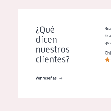
¿Qué
Rea
Es 
dicen
que
nuestros
Chl
clientes?
Ver reseñas