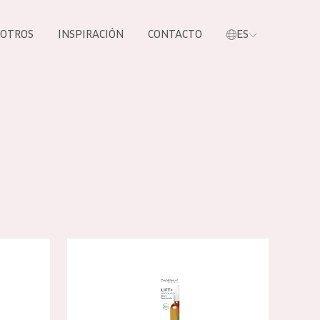
SOTROS
INSPIRACIÓN
CONTACTO
ES
tros productos
 crema de noche
Diadermine Lift+ Botology Sérum de noche
S NUESTROS
UCTOS