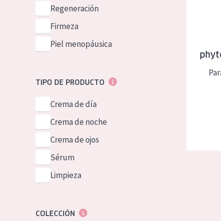
Piel normal y s
Regeneración
German
Piel mixata o g
Firmeza
Spanish
Piel madura
Piel menopáusica
Greek
phyt
Piel expuesta a
Par
Piel menopáus
TIPO DE PRODUCTO
Crema de día
NUESTROS P
Crema de noche
Crema de ojos
Sérum
Limpieza
COLECCIÓN