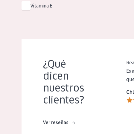
Vitamina E
¿Qué
Rea
Es 
dicen
que
nuestros
Chl
clientes?
Ver reseñas