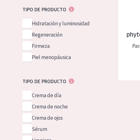
Piel normal y s
German
TIPO DE PRODUCTO
Piel mixata o g
Spanish
Hidratación y luminosidad
Piel madura
Greek
Regeneración
phyt
Piel expuesta a
Firmeza
Par
Piel menopáus
Piel menopáusica
NUESTROS P
TIPO DE PRODUCTO
Crema de día
Crema de noche
Crema de ojos
Sérum