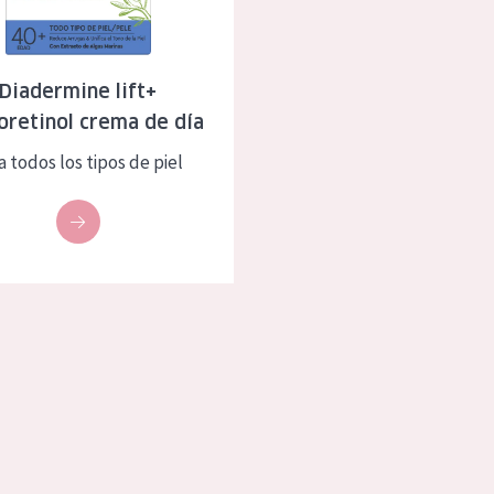
eca
Edad: de 35 a 55
rasa
Piel madura
Diadermine lift+
oretinol crema de día
l sol
a todos los tipos de piel
ica
RODUCTOS