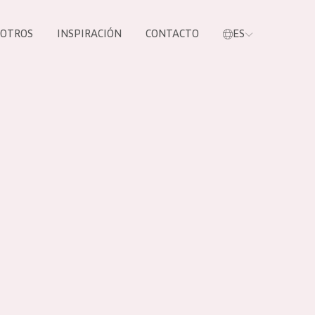
SOTROS
INSPIRACIÓN
CONTACTO
ES
tros productos
S NUESTROS
UCTOS