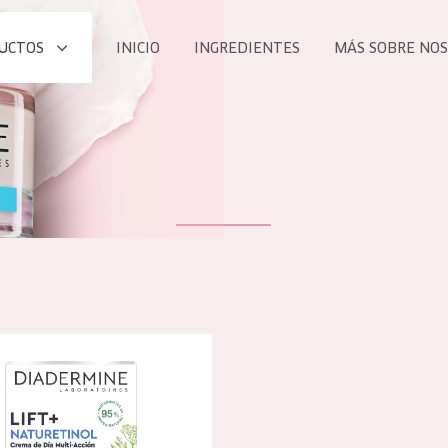
UCTOS
INICIO
INGREDIENTES
MÁS SOBRE NO
todos nues
UCTO
COLECCIÓN
Essentials
he
Lift+
Expert
 lift+ phytoretinol crema de día
TODO
EDAD
PROD
Todas las edades