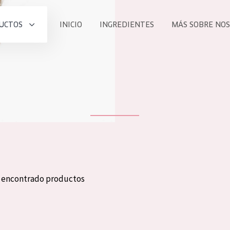
UCTOS
INICIO
INGREDIENTES
MÁS SOBRE NO
todos nues
UCTO
COLECCIÓN
Essentials
he
Lift+
Expert
n encontrado productos
TODO
EDAD
PROD
Todas las edades