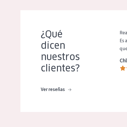
¿Qué
Rea
Es 
dicen
que
nuestros
Chl
clientes?
Ver reseñas