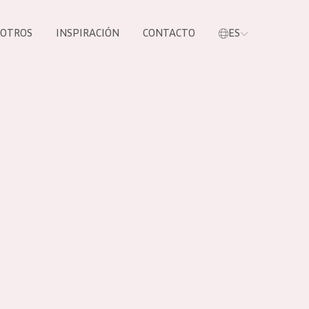
SOTROS
INSPIRACIÓN
CONTACTO
ES
tros productos
S NUESTROS
UCTOS