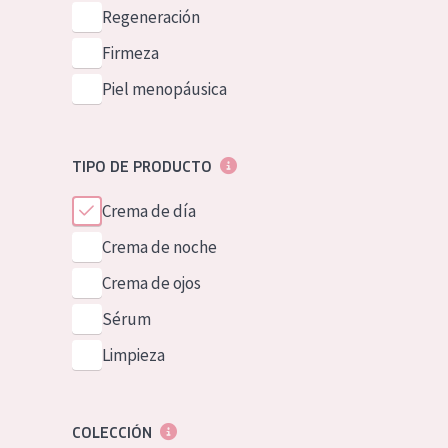
Piel normal y s
Regeneración
German
Piel mixata o g
Firmeza
Spanish
Piel madura
Piel menopáusica
Greek
Piel expuesta a
Piel menopáus
TIPO DE PRODUCTO
Crema de día
NUESTROS P
Crema de noche
Crema de ojos
Sérum
Limpieza
COLECCIÓN