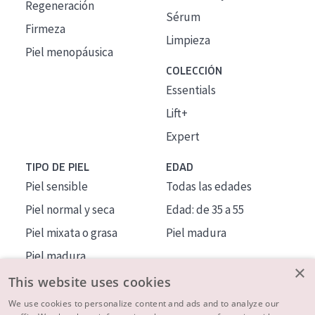
Regeneración
Sérum
Firmeza
Limpieza
Piel menopáusica
COLECCIÓN
Essentials
Lift+
Expert
TIPO DE PIEL
EDAD
Piel sensible
Todas las edades
Piel normal y seca
Edad: de 35 a 55
Piel mixata o grasa
Piel madura
Piel madura
×
Piel expuesta al sol
This website uses cookies
Piel menopáusica
We use cookies to personalize content and ads and to analyze our