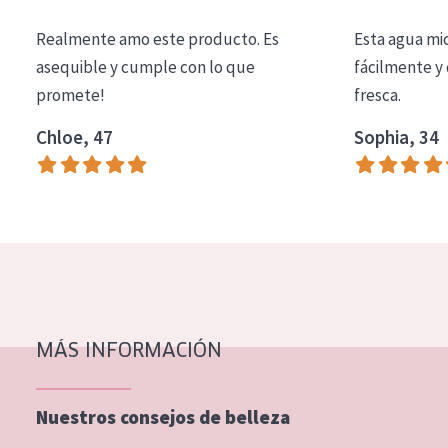
COLECCIÓN
Realmente amo este producto. Es
Esta agua mi
Essentials
asequible y cumple con lo que
fácilmente y 
promete!
fresca.
Lift+
Expert
Chloe, 47
Sophia, 34
TIPO DE PIEL
Piel sensible
Piel normal y seca
Piel mixata o grasa
Piel madura
MÁS INFORMACIÓN
Piel expuesta al sol
Piel menopáusica
Nuestros consejos de belleza