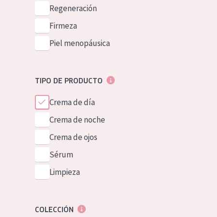
Piel normal y s
Regeneración
German
Piel mixata o g
Firmeza
Spanish
Piel madura
Piel menopáusica
Greek
Piel expuesta a
Piel menopáus
TIPO DE PRODUCTO
Crema de día
NUESTROS P
Crema de noche
Crema de ojos
Sérum
Limpieza
COLECCIÓN