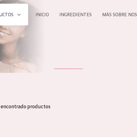
UCTOS
INICIO
INGREDIENTES
MÁS SOBRE NO
todos nues
UCTO
COLECCIÓN
Essentials
he
Lift+
Expert
n encontrado productos
TODO
EDAD
PROD
Todas las edades