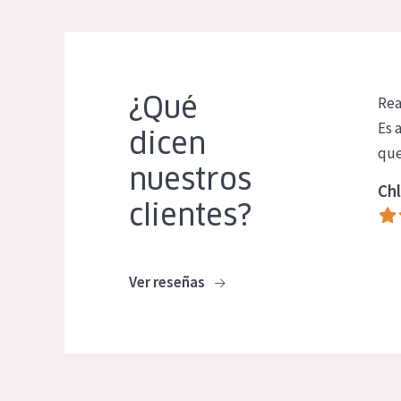
¿Qué
Rea
Es 
dicen
que
nuestros
Chl
clientes?
Ver reseñas