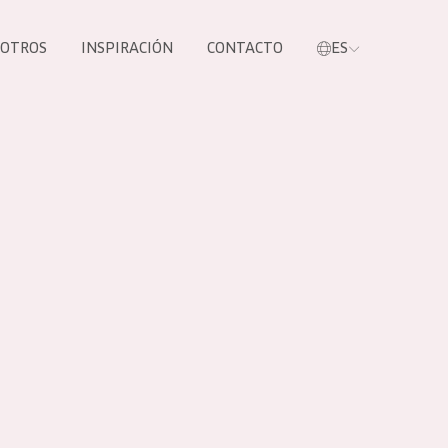
SOTROS
INSPIRACIÓN
CONTACTO
ES
tros productos
S NUESTROS
UCTOS