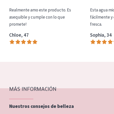
COLECCIÓN
Realmente amo este producto. Es
Esta agua mi
Essentials
asequible y cumple con lo que
fácilmente y 
promete!
fresca.
Lift+
Expert
Chloe, 47
Sophia, 34
TIPO DE PIEL
Piel sensible
Piel normal y seca
Piel mixata o grasa
Piel madura
MÁS INFORMACIÓN
Piel expuesta al sol
Piel menopáusica
Nuestros consejos de belleza