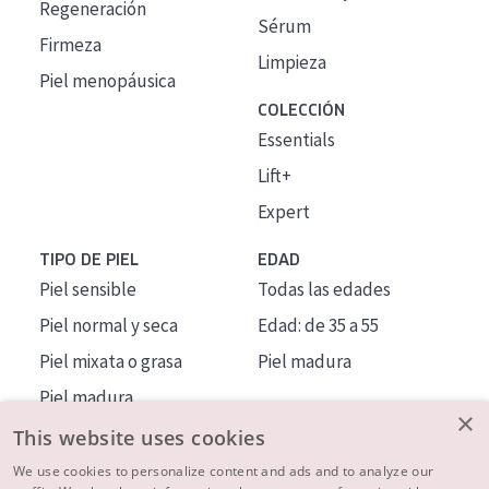
Regeneración
Sérum
Firmeza
Limpieza
Piel menopáusica
COLECCIÓN
Essentials
Lift+
Expert
TIPO DE PIEL
EDAD
Piel sensible
Todas las edades
Piel normal y seca
Edad: de 35 a 55
Piel mixata o grasa
Piel madura
Piel madura
×
Piel expuesta al sol
This website uses cookies
Piel menopáusica
We use cookies to personalize content and ads and to analyze our