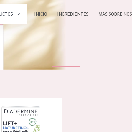
UCTOS
INICIO
INGREDIENTES
MÁS SOBRE NO
todos nues
UCTO
COLECCIÓN
Essentials
he
Lift+
Expert
 lift+ phytoretinol crema de día
TODO
EDAD
PROD
Todas las edades