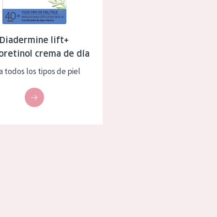
eca
Edad: de 35 a 55
rasa
Piel madura
Diadermine lift+
oretinol crema de día
l sol
a todos los tipos de piel
ica
RODUCTOS