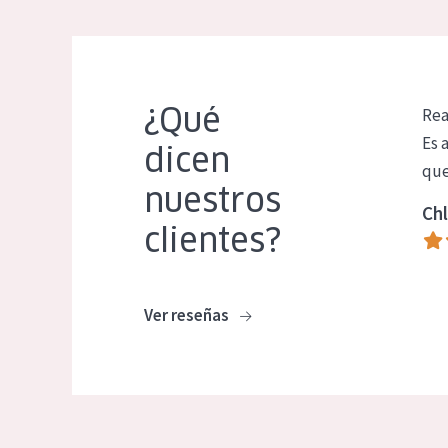
¿Qué
Rea
Es 
dicen
que
nuestros
Chl
clientes?
Ver reseñas