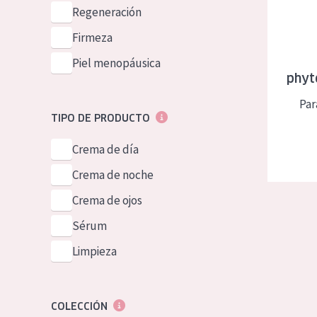
Piel normal y s
Regeneración
German
Piel mixata o g
Firmeza
Spanish
Piel madura
Piel menopáusica
Greek
phyt
Piel expuesta a
Par
Piel menopáus
TIPO DE PRODUCTO
Crema de día
NUESTROS P
Crema de noche
Crema de ojos
Sérum
Limpieza
COLECCIÓN