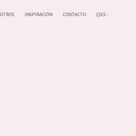
SOTROS
INSPIRACIÓN
CONTACTO
ES
tros productos
S NUESTROS
UCTOS