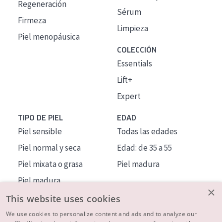
Regeneración
Sérum
Firmeza
Limpieza
Piel menopáusica
COLECCIÓN
Essentials
Lift+
Expert
TIPO DE PIEL
EDAD
Piel sensible
Todas las edades
Piel normal y seca
Edad: de 35 a 55
Piel mixata o grasa
Piel madura
Piel madura
×
Piel expuesta al sol
This website uses cookies
Piel menopáusica
We use cookies to personalize content and ads and to analyze our