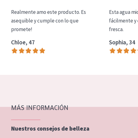
COLECCIÓN
Realmente amo este producto. Es
Esta agua mi
Essentials
asequible y cumple con lo que
fácilmente y 
promete!
fresca.
Lift+
Expert
Chloe, 47
Sophia, 34
TIPO DE PIEL
Piel sensible
Piel normal y seca
Piel mixata o grasa
Piel madura
MÁS INFORMACIÓN
Piel expuesta al sol
Piel menopáusica
Nuestros consejos de belleza