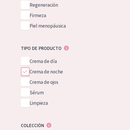
Piel normal y s
Regeneración
German
Piel mixata o g
Firmeza
Spanish
Piel madura
Piel menopáusica
Greek
Piel expuesta a
Piel menopáus
TIPO DE PRODUCTO
Crema de día
NUESTROS P
Crema de noche
Crema de ojos
Sérum
Limpieza
COLECCIÓN