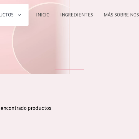
UCTOS
INICIO
INGREDIENTES
MÁS SOBRE NO
todos nues
UCTO
COLECCIÓN
Essentials
he
Lift+
Expert
n encontrado productos
TODO
EDAD
PROD
Todas las edades