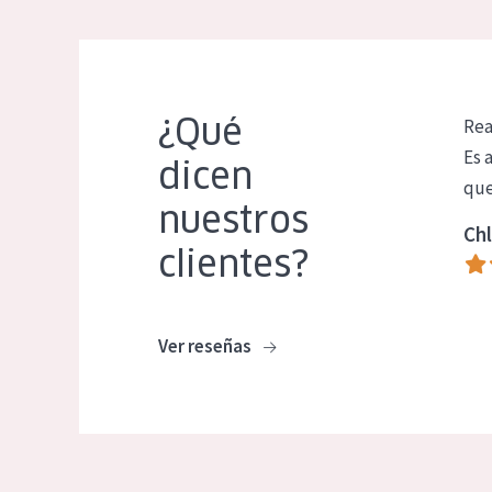
¿Qué
Rea
Es 
dicen
que
nuestros
Chl
clientes?
Ver reseñas