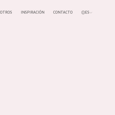
SOTROS
INSPIRACIÓN
CONTACTO
ES
tros productos
S NUESTROS
UCTOS